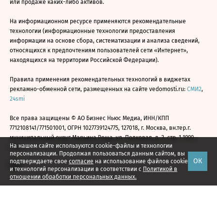
или продаже каких-либо активов.
На информационном ресурсе применяются рекомендательные
технологии (информационные технологии предоставления
информации на основе сбора, систематизации и анализа сведений,
относящихся к предпочтениям пользователей сети «Интернет»,
находящихся на территории Российской Федерации).
Правила применения рекомендательных технологий в виджетах
рекламно-обменной сети, размещенных на сайте vedomosti.ru:
СМИ2
,
24smi
Все права защищены © АО Бизнес Ньюс Медиа, ИНН/КПП
7712108141/771501001, ОГРН 1027739124775, 127018, г. Москва, вн.тер.г.
муниципальный округ Марьина Роща, ул. Полковая, д. 3, стр. 1 1999—
На нашем сайте используются cookie-файлы и технологии
2026
персонализации. Продолжая пользоваться данным сайтом, вы
ОК
подтверждаете свое
согласие
на использование файлов cookie
и технологий персонализации в соответствии с
Политикой в
отношении обработки персональных данных.