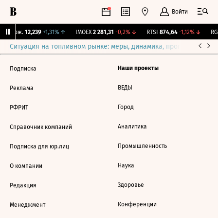
Войти
Y Бирж.
12,239
+1,31%
↑
IMOEX
2 281,31
-0,2%
↓
RTSI
874,64
-1,12%
↓
RGB
Ситуация на топливном рынке: меры, динамика, прогнозы
Выб
Наши проекты
Подписка
ВЕДЫ
Реклама
Город
РФРИТ
Аналитика
Справочник компаний
Промышленность
Подписка для юр.лиц
Наука
О компании
Здоровье
Редакция
Конференции
Менеджмент