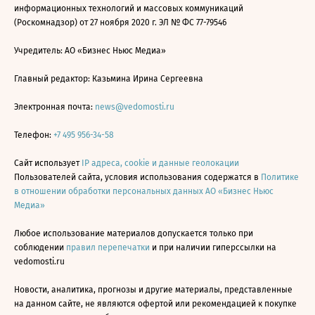
информационных технологий и массовых коммуникаций
(Роскомнадзор) от 27 ноября 2020 г. ЭЛ № ФС 77-79546
Учредитель: АО «Бизнес Ньюс Медиа»
Главный редактор: Казьмина Ирина Сергеевна
Электронная почта:
news@vedomosti.ru
Телефон:
+7 495 956-34-58
Сайт использует
IP адреса, cookie и данные геолокации
Пользователей сайта, условия использования содержатся в
Политике
в отношении обработки персональных данных АО «Бизнес Ньюс
Медиа»
Любое использование материалов допускается только при
соблюдении
правил перепечатки
и при наличии гиперссылки на
vedomosti.ru
Новости, аналитика, прогнозы и другие материалы, представленные
на данном сайте, не являются офертой или рекомендацией к покупке