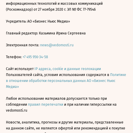
информационных технологий и массовых коммуникаций
(Роскомнадзор) от 27 ноября 2020 г. ЭЛ № ФС 77-79546
Учредитель: АО «Бизнес Ньюс Медиа»
Главный редактор: Казьмина Ирина Сергеевна
Электронная почта:
news@vedomosti.ru
Телефон:
+7 495 956-34-58
Сайт использует
IP адреса, cookie и данные геолокации
Пользователей сайта, условия использования содержатся в
Политике
в отношении обработки персональных данных АО «Бизнес Ньюс
Медиа»
Любое использование материалов допускается только при
соблюдении
правил перепечатки
и при наличии гиперссылки на
vedomosti.ru
Новости, аналитика, прогнозы и другие материалы, представленные
на данном сайте, не являются офертой или рекомендацией к покупке