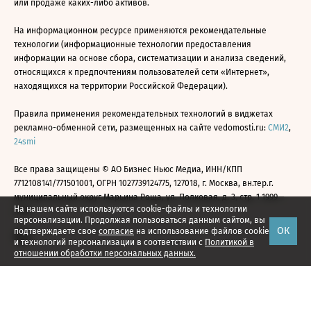
или продаже каких-либо активов.
На информационном ресурсе применяются рекомендательные
технологии (информационные технологии предоставления
информации на основе сбора, систематизации и анализа сведений,
относящихся к предпочтениям пользователей сети «Интернет»,
находящихся на территории Российской Федерации).
Правила применения рекомендательных технологий в виджетах
рекламно-обменной сети, размещенных на сайте vedomosti.ru:
СМИ2
,
24smi
Все права защищены © АО Бизнес Ньюс Медиа, ИНН/КПП
7712108141/771501001, ОГРН 1027739124775, 127018, г. Москва, вн.тер.г.
муниципальный округ Марьина Роща, ул. Полковая, д. 3, стр. 1 1999—
На нашем сайте используются cookie-файлы и технологии
2026
персонализации. Продолжая пользоваться данным сайтом, вы
ОК
подтверждаете свое
согласие
на использование файлов cookie
и технологий персонализации в соответствии с
Политикой в
отношении обработки персональных данных.