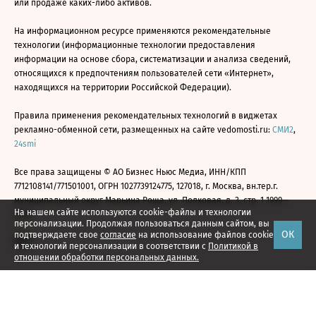
или продаже каких-либо активов.
На информационном ресурсе применяются рекомендательные
технологии (информационные технологии предоставления
информации на основе сбора, систематизации и анализа сведений,
относящихся к предпочтениям пользователей сети «Интернет»,
находящихся на территории Российской Федерации).
Правила применения рекомендательных технологий в виджетах
рекламно-обменной сети, размещенных на сайте vedomosti.ru:
СМИ2
,
24smi
Все права защищены © АО Бизнес Ньюс Медиа, ИНН/КПП
7712108141/771501001, ОГРН 1027739124775, 127018, г. Москва, вн.тер.г.
муниципальный округ Марьина Роща, ул. Полковая, д. 3, стр. 1 1999—
На нашем сайте используются cookie-файлы и технологии
2026
персонализации. Продолжая пользоваться данным сайтом, вы
ОК
подтверждаете свое
согласие
на использование файлов cookie
и технологий персонализации в соответствии с
Политикой в
отношении обработки персональных данных.