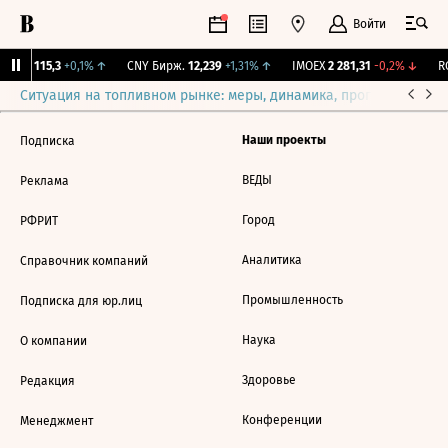
Войти
RGBI
115,3
+0,1%
↑
CNY Бирж.
12,239
+1,31%
↑
IMOEX
2 281,31
-0,2%
↓
RG
Ситуация на топливном рынке: меры, динамика, прогнозы
Выб
Наши проекты
Подписка
ВЕДЫ
Реклама
Город
РФРИТ
Аналитика
Справочник компаний
Промышленность
Подписка для юр.лиц
Наука
О компании
Здоровье
Редакция
Конференции
Менеджмент