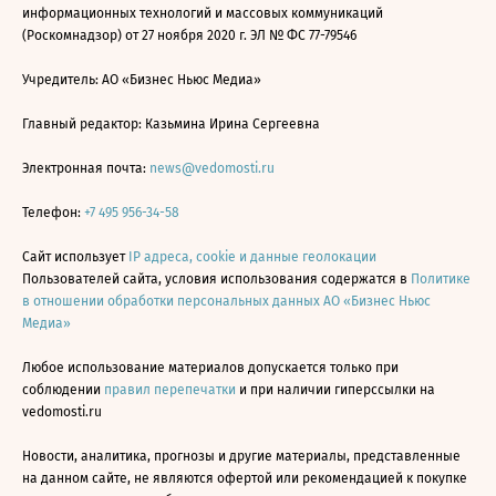
информационных технологий и массовых коммуникаций
(Роскомнадзор) от 27 ноября 2020 г. ЭЛ № ФС 77-79546
Учредитель: АО «Бизнес Ньюс Медиа»
Главный редактор: Казьмина Ирина Сергеевна
Электронная почта:
news@vedomosti.ru
Телефон:
+7 495 956-34-58
Сайт использует
IP адреса, cookie и данные геолокации
Пользователей сайта, условия использования содержатся в
Политике
в отношении обработки персональных данных АО «Бизнес Ньюс
Медиа»
Любое использование материалов допускается только при
соблюдении
правил перепечатки
и при наличии гиперссылки на
vedomosti.ru
Новости, аналитика, прогнозы и другие материалы, представленные
на данном сайте, не являются офертой или рекомендацией к покупке