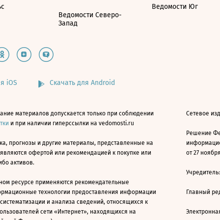
ьс
Ведомости Юг
Ведомости Северо-
Запад
я iOS
Скачать для Android
ание материалов допускается только при соблюдении
Сетевое изд
атки
и при наличии гиперссылки на vedomosti.ru
Решение Фе
ка, прогнозы и другие материалы, представленные на
информацио
 являются офертой или рекомендацией к покупке или
от 27 ноября
ибо активов.
Учредитель
ном ресурсе применяются рекомендательные
ормационные технологии предоставления информации
Главный ре
 систематизации и анализа сведений, относящихся к
ользователей сети «Интернет», находящихся на
Электронна