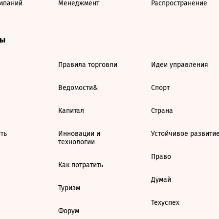
мпаний
Менеджмент
Распространение
ты
Правила торговли
Идеи управления
Ведомости&
Спорт
Капитал
Страна
ть
Инновации и
Устойчивое развити
технологии
Право
Как потратить
Думай
Туризм
Техуспех
Форум