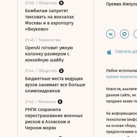
21:50
/ Общество
Премия Импул
Бомбилам запретят
таксовать на вокзалах
Москвы и в аэропорту
«Внуково»
21:48
/ Технологии
OpenAI готовит умную
Скачать дл
колонку размером с
хоккейную шайбу
21:44
/ Общество
Любое использов
правил перепеч
Бюджетные места ведущих
вузов занимает все больше
Новости, аналити
олимпиадников
данном сайте, не
продаже каких-л
21:42
/ Финансы
РНПК сохранила
На информацион
перестрахование военных
технологии (инф
рисков в Азовском и
на основе сбора,
Черном морях
предпочтениям п