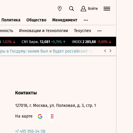
Войти
Политика
Общество
Менеджмент
нность
Инновации и технологии
Техуспех
ть
Политика
Общество
Менеджмент
-1,02%
↓
CNY Бирж.
12,081
+0,76%
↑
IMOEX
2 285,88
-0,69%
↓
RTSI
884,5
ры в Госдуму: каким был и будет российский парламент
Война н
Контакты
127018, г. Москва, ул. Полковая, д. 3, стр. 1
На карте
+7 495 956-34-58