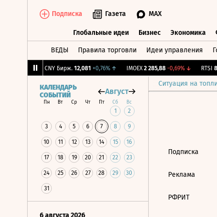
Подписка
Газета
MAX
Глобальные идеи
Бизнес
Экономика
ВЕДЫ
Правила торговли
Идеи управления
Г
Глобальные идеи
Бизнес
Экономик
,75
-1,02%
↓
CNY Бирж.
12,081
+0,76%
↑
IMOEX
2 285,88
-0,69%
↓
RTSI
88
Ситуация на топл
КАЛЕНДАРЬ
Август
СОБЫТИЙ
Пн
Вт
Ср
Чт
Пт
Сб
Вс
1
2
3
4
5
6
7
8
9
10
11
12
13
14
15
16
Подписка
17
18
19
20
21
22
23
24
25
26
27
28
29
30
Реклама
31
РФРИТ
6 августа 2026