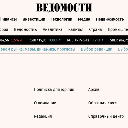
Финансы
Инвестиции
Технологии
Медиа
Недвижимость
ород
Ведомости&
Аналитика
Капитал
Страна
Промышле
а
Финансы
Инвестиции
Технологии
Медиа
Недвижимос
4,56
-1,27%
↓
RGBI
115,35
+0,18%
↑
RGBITR
776,42
+0,21%
↑
SBER
284,75
ивном рынке: меры, динамика, прогнозы
Выбор редакции
Выбо
Подписка для юр.лиц
Архив
О компании
Обратная связь
Редакция
Справочный центр