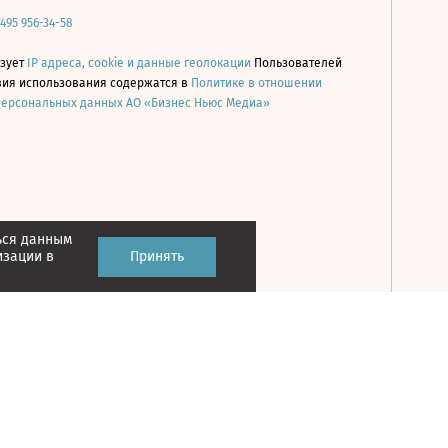
 495 956-34-58
ьзует
IP адреса, cookie и данные геолокации
Пользователей
овия использования содержатся в
Политике в отношении
персональных данных АО «Бизнес Ньюс Медиа»
ься данным
Принять
изации в