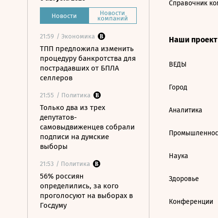
Справочник ко
Новости
Новости
компаний
21:59
/ Экономика
Наши проек
ТПП предложила изменить
процедуру банкротства для
ВЕДЫ
пострадавших от БПЛА
селлеров
Город
21:55
/ Политика
Только два из трех
Аналитика
депутатов-
самовыдвиженцев собрали
Промышленнос
подписи на думские
выборы
Наука
21:53
/ Политика
56% россиян
Здоровье
определились, за кого
проголосуют на выборах в
Конференции
Госдуму