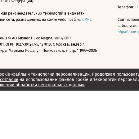
ийской Федерации).
Телефон:
+7
ния рекомендательных технологий в виджетах
й сети, размещенных на сайте vedomosti.ru:
СМИ2
,
Сайт испол
сайта, усл
обработки 
ены © АО Бизнес Ньюс Медиа, ИНН/КПП
01, ОГРН 1027739124775, 127018, г. Москва, вн.тер.г.
уг Марьина Роща, ул. Полковая, д. 3, стр. 1 1999—2026
ookie-файлы и технологии персонализации. Продолжая пользоват
согласие
на использование файлов cookie и технологий персонал
ошении обработки персональных данных.