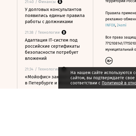
территории Росс
21:40
/ Финансы
У долговых консультантов
Правила примене
появились единые правила
рекламно-обменно
работы с должниками
INFOX
,
24smi
21:38
/ Технологии
Все права защищ
Адаптация IT-систем под
7712108141/7715010
российские сертификаты
муниципальный окр
безопасности потребует
вложений
21:34
/ Технологии
На нашем сайте используются c
«Мойофис» закрыл офисы
сайтом, вы подтверждаете свое
в Петербурге и Иннополисе
соответствии с
Политикой в отн
21:33
/ Политика
Россия поддержала
расширение
авиасообщения с
Казахстаном
21:28
/ Недвижимость