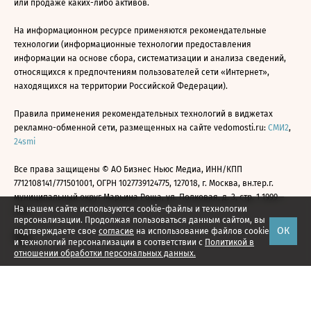
или продаже каких-либо активов.
На информационном ресурсе применяются рекомендательные
технологии (информационные технологии предоставления
информации на основе сбора, систематизации и анализа сведений,
относящихся к предпочтениям пользователей сети «Интернет»,
находящихся на территории Российской Федерации).
Правила применения рекомендательных технологий в виджетах
рекламно-обменной сети, размещенных на сайте vedomosti.ru:
СМИ2
,
24smi
Все права защищены © АО Бизнес Ньюс Медиа, ИНН/КПП
7712108141/771501001, ОГРН 1027739124775, 127018, г. Москва, вн.тер.г.
муниципальный округ Марьина Роща, ул. Полковая, д. 3, стр. 1 1999—
На нашем сайте используются cookie-файлы и технологии
2026
персонализации. Продолжая пользоваться данным сайтом, вы
ОК
подтверждаете свое
согласие
на использование файлов cookie
и технологий персонализации в соответствии с
Политикой в
отношении обработки персональных данных.