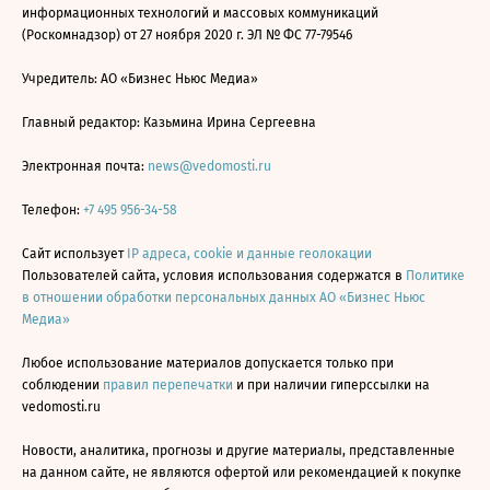
информационных технологий и массовых коммуникаций
(Роскомнадзор) от 27 ноября 2020 г. ЭЛ № ФС 77-79546
Учредитель: АО «Бизнес Ньюс Медиа»
Главный редактор: Казьмина Ирина Сергеевна
Электронная почта:
news@vedomosti.ru
Телефон:
+7 495 956-34-58
Сайт использует
IP адреса, cookie и данные геолокации
Пользователей сайта, условия использования содержатся в
Политике
в отношении обработки персональных данных АО «Бизнес Ньюс
Медиа»
Любое использование материалов допускается только при
соблюдении
правил перепечатки
и при наличии гиперссылки на
vedomosti.ru
Новости, аналитика, прогнозы и другие материалы, представленные
на данном сайте, не являются офертой или рекомендацией к покупке