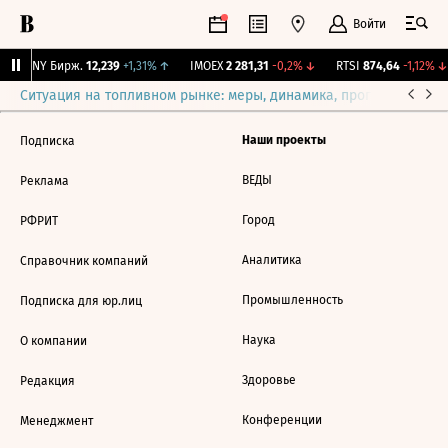
Войти
CNY Бирж.
12,239
+1,31%
↑
IMOEX
2 281,31
-0,2%
↓
RTSI
874,64
-1,12%
↓
Ситуация на топливном рынке: меры, динамика, прогнозы
Выб
Наши проекты
Подписка
ВЕДЫ
Реклама
Город
РФРИТ
Аналитика
Справочник компаний
Промышленность
Подписка для юр.лиц
Наука
О компании
Здоровье
Редакция
Конференции
Менеджмент