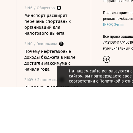
территории Росс
21:16
/ Общество
Правила примене
Минспорт расширит
рекламно-обменно
перечень спортивных
INFOX
,
24smi
организаций для
налогового вычета
Все права защищ
7712108141/7715010
21:10
/ Экономика
муниципальный окр
Почему нефтегазовые
доходы бюджета в июле
достигли максимума с
начала года
На нашем сайте используются c
сайтом, вы подтверждаете свое
21:09
/ Экономика
соответствии с
Политикой в отн
ЦБ раскрыл аргументы за
сохранение ставки на
последнем заседании
21:08
/ Технологии
Госзаказчикам хотят
закрыть лазейки для
закупок иностранной