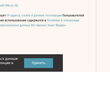
 495 956-34-58
ьзует
IP адреса, cookie и данные геолокации
Пользователей
овия использования содержатся в
Политике в отношении
персональных данных АО «Бизнес Ньюс Медиа»
ься данным
Принять
изации в