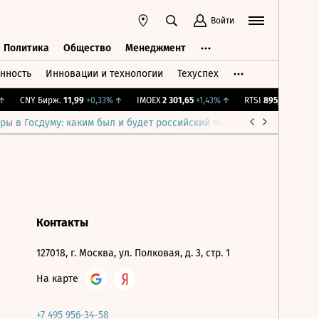
Войти
Политика
Общество
Менеджмент
нность
Инновации и технологии
Техуспех
ть
Политика
Общество
Менеджмент
CNY Бирж.
11,99
+0,33%
↑
IMOEX
2 301,65
+1,43%
↑
RTSI
895,93
+1,68%
ры в Госдуму: каким был и будет российский парламент
Война н
Контакты
127018, г. Москва, ул. Полковая, д. 3, стр. 1
На карте
+7 495 956-34-58