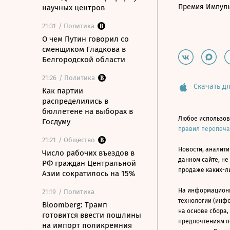
Премия Импул
научных центров
21:31
/ Политика
О чем Путин говорил со
сменщиком Гладкова в
Белгородской области
21:26
/ Политика
Скачать дл
Как партии
распределились в
бюллетене на выборах в
Любое использов
Госдуму
правил перепеч
21:21
/ Общество
Новости, аналити
Число рабочих въездов в
данном сайте, не
РФ граждан Центральной
продаже каких-л
Азии сократилось на 15%
На информацион
21:19
/ Политика
технологии (инф
Bloomberg: Трамп
на основе сбора,
готовится ввести пошлины
предпочтениям п
на импорт поликремния