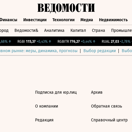
Финансы
Инвестиции
Технологии
Медиа
Недвижимость
ород
Ведомости&
Аналитика
Капитал
Страна
Промышле
а
Финансы
Инвестиции
Технологии
Медиа
Недвижимос
68%
↑
RGBI
115,37
+0,43%
↑
RGBITR
776,27
+0,44%
↑
RUAL
27,03
+2,78%
↑
ивном рынке: меры, динамика, прогнозы
Выбор редакции
Выбо
Подписка для юр.лиц
Архив
О компании
Обратная связь
Редакция
Справочный центр