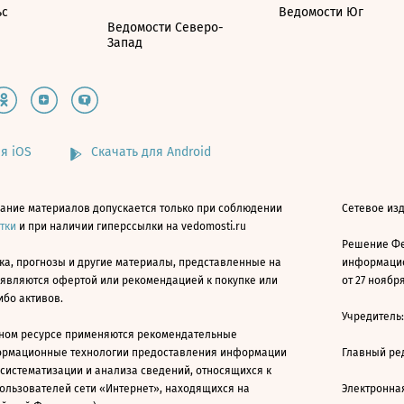
ьс
Ведомости Юг
Ведомости Северо-
Запад
я iOS
Скачать для Android
ание материалов допускается только при соблюдении
Сетевое изд
атки
и при наличии гиперссылки на vedomosti.ru
Решение Фе
ка, прогнозы и другие материалы, представленные на
информацио
 являются офертой или рекомендацией к покупке или
от 27 ноября
ибо активов.
Учредитель
ном ресурсе применяются рекомендательные
ормационные технологии предоставления информации
Главный ре
 систематизации и анализа сведений, относящихся к
ользователей сети «Интернет», находящихся на
Электронна