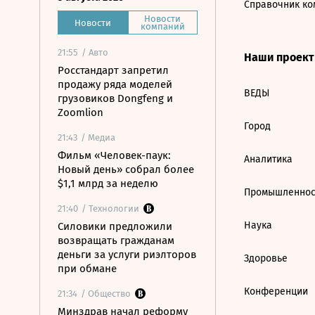
Справочник ко
Новости
Новости
компаний
21:55
/ Авто
Наши проек
Росстандарт запретил
продажу ряда моделей
ВЕДЫ
грузовиков Dongfeng и
Zoomlion
Город
21:43
/ Медиа
Фильм «Человек-паук:
Аналитика
Новый день» собрал более
$1,1 млрд за неделю
Промышленнос
21:40
/ Технологии
Наука
Силовики предложили
возвращать гражданам
деньги за услуги риэлторов
Здоровье
при обмане
Конференции
21:34
/ Общество
Минздрав начал реформу