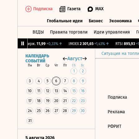
Подписка
Газета
MAX
Глобальные идеи
Бизнес
Экономика
ВЕДЫ
Правила торговли
Идеи управления
Г
Глобальные идеи
Бизнес
Экономик
78%
↑
CNY Бирж.
11,99
+0,33%
↑
IMOEX
2 301,65
+1,43%
↑
RTSI
895,93
+1,
Ситуация на топл
КАЛЕНДАРЬ
Август
СОБЫТИЙ
Пн
Вт
Ср
Чт
Пт
Сб
Вс
1
2
3
4
5
6
7
8
9
10
11
12
13
14
15
16
Подписка
17
18
19
20
21
22
23
24
25
26
27
28
29
30
Реклама
31
РФРИТ
5 августа 2026