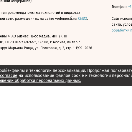
ийской Федерации).
Телефон:
+7
ния рекомендательных технологий в виджетах
й сети, размещенных на сайте vedomosti.ru:
СМИ2
,
Сайт испол
сайта, усл
обработки 
ены © АО Бизнес Ньюс Медиа, ИНН/КПП
01, ОГРН 1027739124775, 127018, г. Москва, вн.тер.г.
уг Марьина Роща, ул. Полковая, д. 3, стр. 1 1999—2026
ookie-файлы и технологии персонализации. Продолжая пользоват
согласие
на использование файлов cookie и технологий персонал
ошении обработки персональных данных.