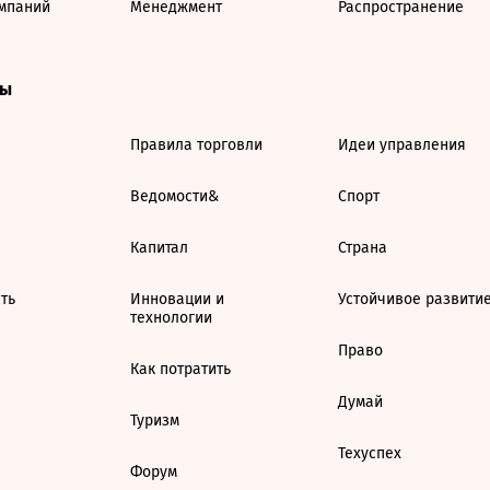
мпаний
Менеджмент
Распространение
ты
Правила торговли
Идеи управления
Ведомости&
Спорт
Капитал
Страна
ть
Инновации и
Устойчивое развити
технологии
Право
Как потратить
Думай
Туризм
Техуспех
Форум