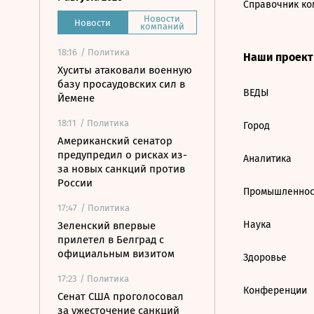
Справочник ко
Новости
Новости
компаний
18:16
/ Политика
Наши проек
Хуситы атаковали военную
базу просаудовских сил в
ВЕДЫ
Йемене
18:11
/ Политика
Город
Американский сенатор
предупредил о рисках из-
Аналитика
за новых санкций против
России
Промышленнос
17:47
/ Политика
Наука
Зеленский впервые
прилетел в Белград с
официальным визитом
Здоровье
17:23
/ Политика
Конференции
Сенат США проголосовал
за ужесточение санкций