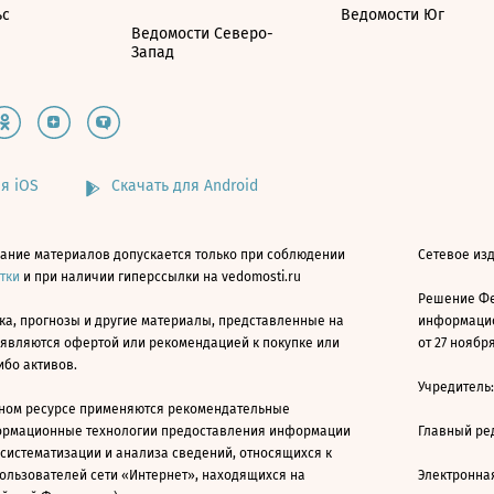
ьс
Ведомости Юг
Ведомости Северо-
Запад
я iOS
Скачать для Android
ание материалов допускается только при соблюдении
Сетевое изд
атки
и при наличии гиперссылки на vedomosti.ru
Решение Фе
ка, прогнозы и другие материалы, представленные на
информацио
 являются офертой или рекомендацией к покупке или
от 27 ноября
ибо активов.
Учредитель
ном ресурсе применяются рекомендательные
ормационные технологии предоставления информации
Главный ре
 систематизации и анализа сведений, относящихся к
ользователей сети «Интернет», находящихся на
Электронна