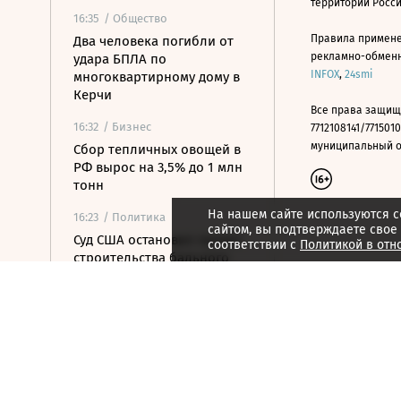
территории Росс
16:35
/ Общество
Правила примене
Два человека погибли от
рекламно-обменно
удара БПЛА по
INFOX
,
24smi
многоквартирному дому в
Керчи
Все права защищ
16:32
/ Бизнес
7712108141/7715010
муниципальный окр
Сбор тепличных овощей в
РФ вырос на 3,5% до 1 млн
тонн
На нашем сайте используются c
16:23
/ Политика
сайтом, вы подтверждаете свое
Суд США остановил проект
соответствии с
Политикой в отн
строительства бального
зала в Белом доме
16:11
/ Политика
СМИ: Иран хочет отмены
санкций США в обмен на
открытие Ормузского
пролива