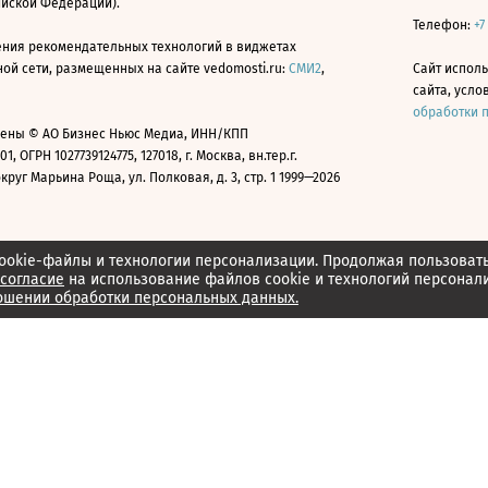
ийской Федерации).
Телефон:
+7
ния рекомендательных технологий в виджетах
й сети, размещенных на сайте vedomosti.ru:
СМИ2
,
Сайт испол
сайта, усл
обработки 
ены © АО Бизнес Ньюс Медиа, ИНН/КПП
01, ОГРН 1027739124775, 127018, г. Москва, вн.тер.г.
уг Марьина Роща, ул. Полковая, д. 3, стр. 1 1999—2026
ookie-файлы и технологии персонализации. Продолжая пользоват
согласие
на использование файлов cookie и технологий персонал
ошении обработки персональных данных.