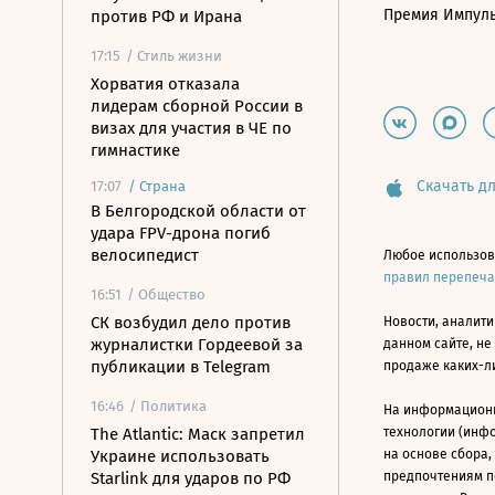
Премия Импул
против РФ и Ирана
17:15
/ Стиль жизни
Хорватия отказала
лидерам сборной России в
визах для участия в ЧЕ по
гимнастике
Скачать дл
17:07
/
Страна
В Белгородской области от
удара FPV-дрона погиб
велосипедист
Любое использов
правил перепеч
16:51
/ Общество
СК возбудил дело против
Новости, аналити
журналистки Гордеевой за
данном сайте, не
публикации в Telegram
продаже каких-л
16:46
/ Политика
На информацион
The Atlantic: Маск запретил
технологии (инф
Украине использовать
на основе сбора,
Starlink для ударов по РФ
предпочтениям п