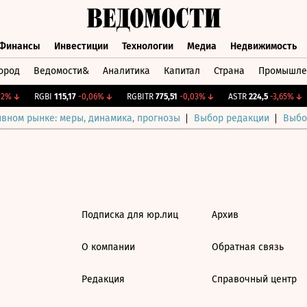
Финансы
Инвестиции
Технологии
Медиа
Недвижимость
ород
Ведомости&
Аналитика
Капитал
Страна
Промышле
а
Финансы
Инвестиции
Технологии
Медиа
Недвижимос
2%
↓
RGBI
115,17
-0,06%
↓
RGBITR
775,51
-0,03%
↓
ASTR
224,5
-3,65%
↓
ивном рынке: меры, динамика, прогнозы
Выбор редакции
Выбо
Подписка для юр.лиц
Архив
О компании
Обратная связь
Редакция
Справочный центр