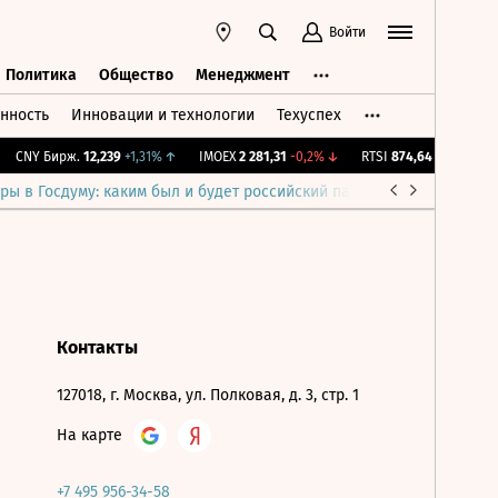
Войти
Политика
Общество
Менеджмент
нность
Инновации и технологии
Техуспех
ть
Политика
Общество
Менеджмент
CNY Бирж.
12,239
+1,31%
↑
IMOEX
2 281,31
-0,2%
↓
RTSI
874,64
-1,12%
↓
ры в Госдуму: каким был и будет российский парламент
Война н
Контакты
127018, г. Москва, ул. Полковая, д. 3, стр. 1
На карте
+7 495 956-34-58