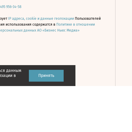
 495 956-34-58
ьзует
IP адреса, cookie и данные геолокации
Пользователей
овия использования содержатся в
Политике в отношении
персональных данных АО «Бизнес Ньюс Медиа»
ься данным
Принять
изации в