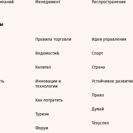
мпаний
Менеджмент
Распространение
ты
Правила торговли
Идеи управления
Ведомости&
Спорт
Капитал
Страна
ть
Инновации и
Устойчивое развити
технологии
Право
Как потратить
Думай
Туризм
Техуспех
Форум