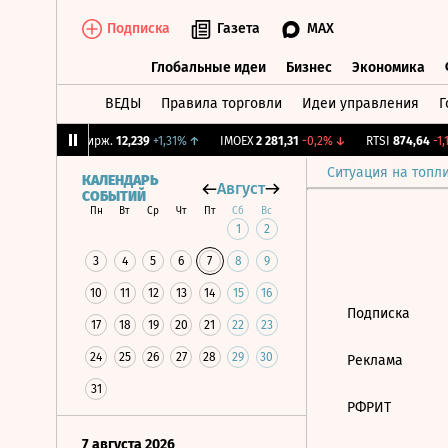
Подписка
Газета
MAX
Глобальные идеи
Бизнес
Экономика
ВЕДЫ
Правила торговли
Идеи управления
Г
Глобальные идеи
Бизнес
Экономик
65%
↓
CNY Бирж.
12,239
+1,31%
↑
IMOEX
2 281,31
-0,2%
↓
RTSI
874,64
-1,1
Ситуация на топл
КАЛЕНДАРЬ
Август
СОБЫТИЙ
Пн
Вт
Ср
Чт
Пт
Сб
Вс
1
2
3
4
5
6
7
8
9
10
11
12
13
14
15
16
Подписка
17
18
19
20
21
22
23
24
25
26
27
28
29
30
Реклама
31
РФРИТ
7 августа 2026