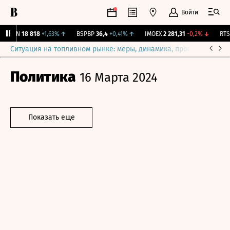
Войти
AKRN
18 818
+1,63%
↑
BSPBP
36,4
+0,41%
↑
IMOEX
2 281,31
-0,2%
↓
RTSI
Ситуация на топливном рынке: меры, динамика, прогнозы
Выб
Политика
16 Марта 2024
Показать еще