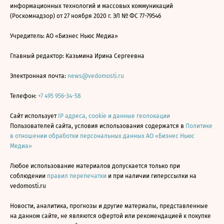
информационных технологий и массовых коммуникаций
(Роскомнадзор) от 27 ноября 2020 г. ЭЛ № ФС 77-79546
Учредитель: АО «Бизнес Ньюс Медиа»
Главный редактор: Казьмина Ирина Сергеевна
Электронная почта:
news@vedomosti.ru
Телефон:
+7 495 956-34-58
Сайт использует
IP адреса, cookie и данные геолокации
Пользователей сайта, условия использования содержатся в
Политике
в отношении обработки персональных данных АО «Бизнес Ньюс
Медиа»
Любое использование материалов допускается только при
соблюдении
правил перепечатки
и при наличии гиперссылки на
vedomosti.ru
Новости, аналитика, прогнозы и другие материалы, представленные
на данном сайте, не являются офертой или рекомендацией к покупке