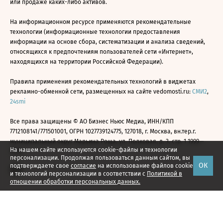
или продаже каких-либо активов.
На информационном ресурсе применяются рекомендательные
технологии (информационные технологии предоставления
информации на основе сбора, систематизации и анализа сведений,
относящихся к предпочтениям пользователей сети «Интернет»,
находящихся на территории Российской Федерации).
Правила применения рекомендательных технологий в виджетах
рекламно-обменной сети, размещенных на сайте vedomosti.ru:
СМИ2
,
24smi
Все права защищены © АО Бизнес Ньюс Медиа, ИНН/КПП
7712108141/771501001, ОГРН 1027739124775, 127018, г. Москва, вн.тер.г.
муниципальный округ Марьина Роща, ул. Полковая, д. 3, стр. 1 1999—
На нашем сайте используются cookie-файлы и технологии
2026
персонализации. Продолжая пользоваться данным сайтом, вы
ОК
подтверждаете свое
согласие
на использование файлов cookie
и технологий персонализации в соответствии с
Политикой в
отношении обработки персональных данных.