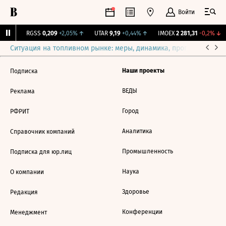
Войти
31%
↑
RGSS
0,209
+2,05%
↑
UTAR
9,19
+0,44%
↑
IMOEX
2 281,31
-0,2%
↓
Ситуация на топливном рынке: меры, динамика, прогнозы
Выб
Наши проекты
Подписка
ВЕДЫ
Реклама
Город
РФРИТ
Аналитика
Справочник компаний
Промышленность
Подписка для юр.лиц
Наука
О компании
Здоровье
Редакция
Конференции
Менеджмент