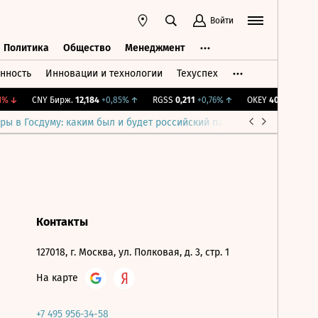
Войти
Политика
Общество
Менеджмент
нность
Инновации и технологии
Техуспех
ть
Политика
Общество
Менеджмент
%
↓
CNY Бирж.
12,184
+0,85%
↑
RGSS
0,211
+0,76%
↑
OKEY
40,59
-0,29%
ры в Госдуму: каким был и будет российский парламент
Война н
Контакты
127018, г. Москва, ул. Полковая, д. 3, стр. 1
На карте
+7 495 956-34-58