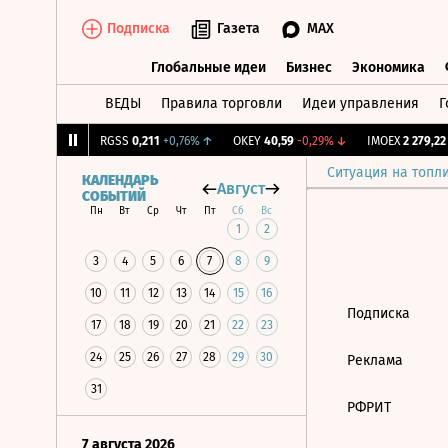
Подписка
Газета
MAX
Глобальные идеи
Бизнес
Экономика
ВЕДЫ
Правила торговли
Идеи управления
Г
Глобальные идеи
Бизнес
Экономик
184
+0,85%
↑
RGSS
0,211
+0,76%
↑
OKEY
40,59
-0,29%
↓
IMOEX
2 279,22
-
Ситуация на топл
КАЛЕНДАРЬ
Август
СОБЫТИЙ
Пн
Вт
Ср
Чт
Пт
Сб
Вс
1
2
3
4
5
6
7
8
9
10
11
12
13
14
15
16
Подписка
17
18
19
20
21
22
23
24
25
26
27
28
29
30
Реклама
31
РФРИТ
7 августа 2026