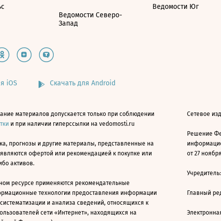
ьс
Ведомости Юг
Ведомости Северо-
Запад
я iOS
Скачать для Android
ание материалов допускается только при соблюдении
Сетевое изд
атки
и при наличии гиперссылки на vedomosti.ru
Решение Фе
ка, прогнозы и другие материалы, представленные на
информацио
 являются офертой или рекомендацией к покупке или
от 27 ноября
ибо активов.
Учредитель
ном ресурсе применяются рекомендательные
ормационные технологии предоставления информации
Главный ре
 систематизации и анализа сведений, относящихся к
ользователей сети «Интернет», находящихся на
Электронна