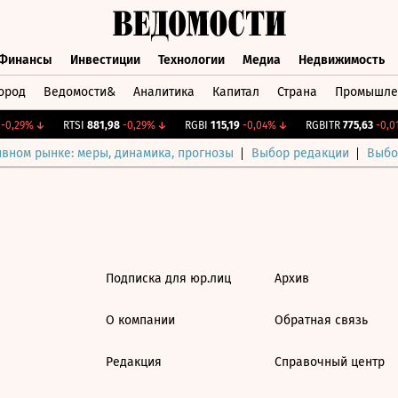
Финансы
Инвестиции
Технологии
Медиа
Недвижимость
ород
Ведомости&
Аналитика
Капитал
Страна
Промышле
а
Финансы
Инвестиции
Технологии
Медиа
Недвижимос
0,29%
↓
RTSI
881,98
-0,29%
↓
RGBI
115,19
-0,04%
↓
RGBITR
775,63
-0,01
ивном рынке: меры, динамика, прогнозы
Выбор редакции
Выбо
Подписка для юр.лиц
Архив
О компании
Обратная связь
Редакция
Справочный центр