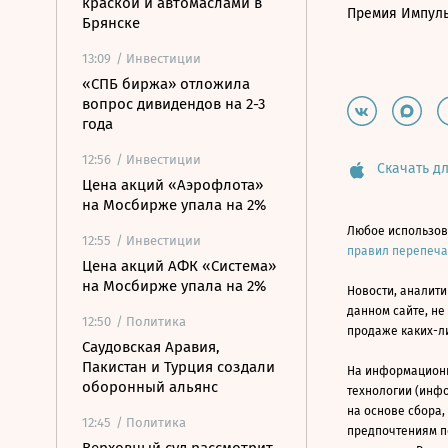
краской и автомаслами в
Премия Импул
Брянске
13:09
/ Инвестиции
«СПБ биржа» отложила
вопрос дивидендов на 2-3
года
12:56
/ Инвестиции
Скачать дл
Цена акций «Аэрофлота»
на Мосбирже упала на 2%
Любое использов
12:55
/ Инвестиции
правил перепеч
Цена акций АФК «Система»
на Мосбирже упала на 2%
Новости, аналити
данном сайте, не
12:50
/ Политика
продаже каких-л
Саудовская Аравия,
Пакистан и Турция создали
На информацион
оборонный альянс
технологии (инф
на основе сбора,
12:45
/ Политика
предпочтениям п