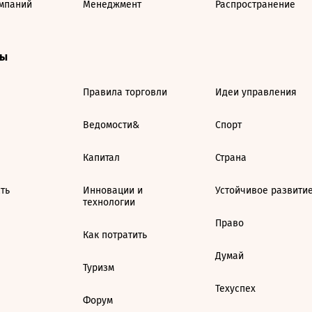
мпаний
Менеджмент
Распространение
ты
Правила торговли
Идеи управления
Ведомости&
Спорт
Капитал
Страна
ть
Инновации и
Устойчивое развити
технологии
Право
Как потратить
Думай
Туризм
Техуспех
Форум