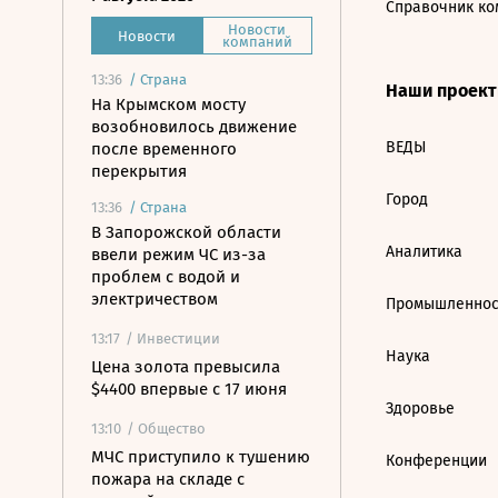
Справочник ко
Новости
Новости
компаний
13:36
/
Страна
Наши проек
На Крымском мосту
возобновилось движение
ВЕДЫ
после временного
перекрытия
Город
13:36
/
Страна
В Запорожской области
Аналитика
ввели режим ЧС из-за
проблем с водой и
электричеством
Промышленнос
13:17
/ Инвестиции
Наука
Цена золота превысила
$4400 впервые с 17 июня
Здоровье
13:10
/ Общество
МЧС приступило к тушению
Конференции
пожара на складе с