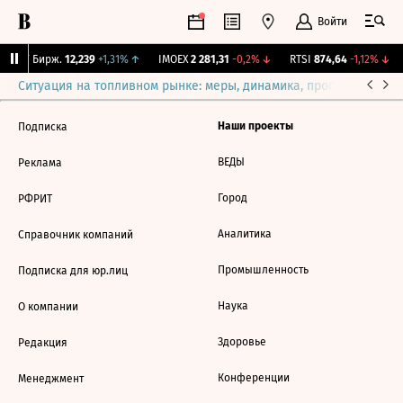
Войти
CNY Бирж.
12,239
+1,31%
↑
IMOEX
2 281,31
-0,2%
↓
RTSI
874,64
-1,12%
↓
Ситуация на топливном рынке: меры, динамика, прогнозы
Выб
Наши проекты
Подписка
ВЕДЫ
Реклама
Город
РФРИТ
Аналитика
Справочник компаний
Промышленность
Подписка для юр.лиц
Наука
О компании
Здоровье
Редакция
Конференции
Менеджмент