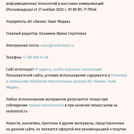
информационных технологий и массовых коммуникаций
(Роскомнадзор) от 27 ноября 2020 г. ЭЛ № ФС 77-79546
Учредитель: АО «Бизнес Ньюс Медиа»
Главный редактор: Казьмина Ирина Сергеевна
Электронная почта:
news@vedomosti.ru
Телефон:
+7 495 956-34-58
Сайт использует
IP адреса, cookie и данные геолокации
Пользователей сайта, условия использования содержатся в
Политике
в отношении обработки персональных данных АО «Бизнес Ньюс
Медиа»
Любое использование материалов допускается только при
соблюдении
правил перепечатки
и при наличии гиперссылки на
vedomosti.ru
Новости, аналитика, прогнозы и другие материалы, представленные
на данном сайте, не являются офертой или рекомендацией к покупке