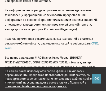
или продаже каких-либо активов.
На информационном ресурсе применяются рекомендательные
технологии (информационные технологии предоставления
информации на основе сбора, систематизации и анализа сведений,
относящихся к предпочтениям пользователей сети «Интернет»,
находящихся на территории Российской Федерации).
Правила применения рекомендательных технологий в виджетах
рекламно-обменной сети, размещенных на сайте vedomosti.ru:
СМИ2
,
24smi
Все права защищены © АО Бизнес Ньюс Медиа, ИНН/КПП
7712108141/771501001, ОГРН 1027739124775, 127018, г. Москва, вн.тер.г.
муниципальный округ Марьина Роща, ул. Полковая, д. 3, стр. 1 1999—
На нашем сайте используются cookie-файлы и технологии
2026
персонализации. Продолжая пользоваться данным сайтом, вы
ОК
подтверждаете свое
согласие
на использование файлов cookie
и технологий персонализации в соответствии с
Политикой в
отношении обработки персональных данных.