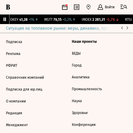
Войти
↑
OKEY
41,28
+1%
↑
MSTT
76,15
+0,2%
↑
IMOEX
2 281,31
-0,2%
↓
RTSI
Ситуация на топливном рынке: меры, динамика, прогнозы
Выб
Наши проекты
Подписка
ВЕДЫ
Реклама
Город
РФРИТ
Аналитика
Справочник компаний
Промышленность
Подписка для юр.лиц
Наука
О компании
Здоровье
Редакция
Конференции
Менеджмент