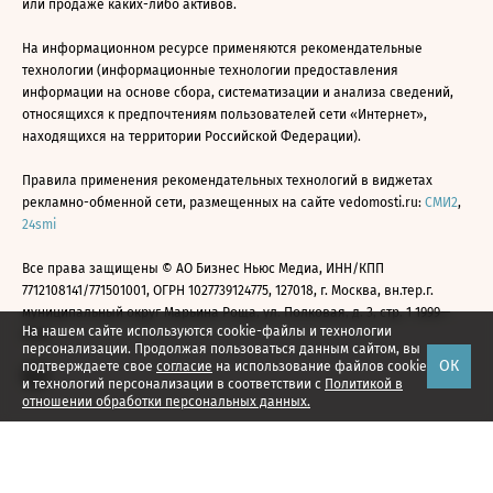
или продаже каких-либо активов.
На информационном ресурсе применяются рекомендательные
технологии (информационные технологии предоставления
информации на основе сбора, систематизации и анализа сведений,
относящихся к предпочтениям пользователей сети «Интернет»,
находящихся на территории Российской Федерации).
Правила применения рекомендательных технологий в виджетах
рекламно-обменной сети, размещенных на сайте vedomosti.ru:
СМИ2
,
24smi
Все права защищены © АО Бизнес Ньюс Медиа, ИНН/КПП
7712108141/771501001, ОГРН 1027739124775, 127018, г. Москва, вн.тер.г.
муниципальный округ Марьина Роща, ул. Полковая, д. 3, стр. 1 1999—
На нашем сайте используются cookie-файлы и технологии
2026
персонализации. Продолжая пользоваться данным сайтом, вы
ОК
подтверждаете свое
согласие
на использование файлов cookie
и технологий персонализации в соответствии с
Политикой в
отношении обработки персональных данных.