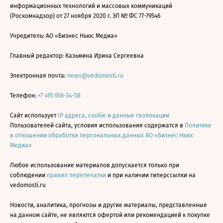
информационных технологий и массовых коммуникаций
(Роскомнадзор) от 27 ноября 2020 г. ЭЛ № ФС 77-79546
Учредитель: АО «Бизнес Ньюс Медиа»
Главный редактор: Казьмина Ирина Сергеевна
Электронная почта:
news@vedomosti.ru
Телефон:
+7 495 956-34-58
Сайт использует
IP адреса, cookie и данные геолокации
Пользователей сайта, условия использования содержатся в
Политике
в отношении обработки персональных данных АО «Бизнес Ньюс
Медиа»
Любое использование материалов допускается только при
соблюдении
правил перепечатки
и при наличии гиперссылки на
vedomosti.ru
Новости, аналитика, прогнозы и другие материалы, представленные
на данном сайте, не являются офертой или рекомендацией к покупке