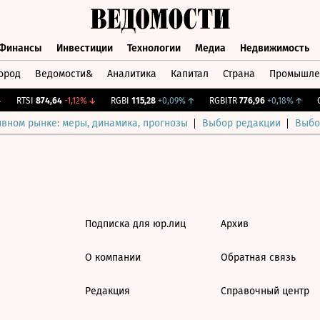
Финансы
Инвестиции
Технологии
Медиа
Недвижимость
ород
Ведомости&
Аналитика
Капитал
Страна
Промышле
а
Финансы
Инвестиции
Технологии
Медиа
Недвижимос
RTSI
874,64
-1,12%
↓
RGBI
115,28
+0,09%
↑
RGBITR
776,96
+0,18%
↑
C
ивном рынке: меры, динамика, прогнозы
Выбор редакции
Выбо
Подписка для юр.лиц
Архив
О компании
Обратная связь
Редакция
Справочный центр