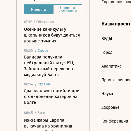
Справочник ко
Новости
Новости
компаний
07:12
/ Общество
Наши проек
Осенние каникулы у
школьников будут длиться
ВЕДЫ
дольше зимних
06:55
/
Спорт
Город
Валиева получила
нейтральный статус ISU,
Аналитика
Заболотный перешел в
медиаклуб Басты
Промышленнос
06:54
/
Страна
Два человека погибли при
Наука
столкновении катеров на
Волге
Здоровье
06:45
/ Бизнес
Из-за жары Европа
Конференции
выкачала из хранилищ