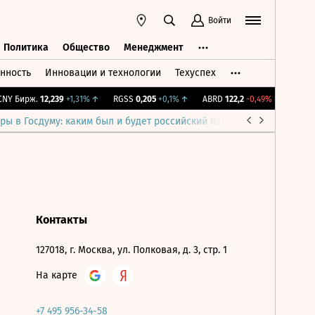
Войти
Политика
Общество
Менеджмент
нность
Инновации и технологии
Техуспех
ть
Политика
Общество
Менеджмент
NY Бирж.
12,239
+1,31%
↑
RGSS
0,205
+0,1%
↑
ABRD
122,2
-0,49%
↓
IMOEX
ры в Госдуму: каким был и будет российский парламент
Война н
Контакты
127018, г. Москва, ул. Полковая, д. 3, стр. 1
На карте
+7 495 956-34-58