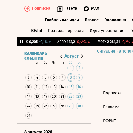
Подписка
Газета
MAX
Глобальные идеи
Бизнес
Экономика
ВЕДЫ
Правила торговли
Идеи управления
Г
Глобальные идеи
Бизнес
Экономик
1,31%
↑
RGSS
0,205
+0,1%
↑
ABRD
122,2
-0,49%
↓
IMOEX
2 281,31
-0,2%
↓
Ситуация на топл
КАЛЕНДАРЬ
Август
СОБЫТИЙ
Пн
Вт
Ср
Чт
Пт
Сб
Вс
1
2
3
4
5
6
7
8
9
10
11
12
13
14
15
16
Подписка
17
18
19
20
21
22
23
24
25
26
27
28
29
30
Реклама
31
РФРИТ
8 августа 2026