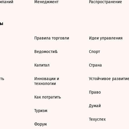
мпаний
Менеджмент
Распространение
ты
Правила торговли
Идеи управления
Ведомости&
Спорт
Капитал
Страна
ть
Инновации и
Устойчивое развити
технологии
Право
Как потратить
Думай
Туризм
Техуспех
Форум