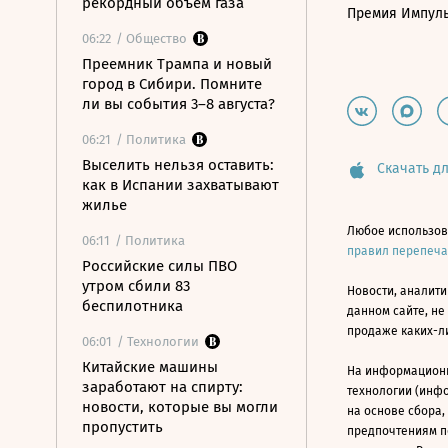
рекордный объем газа
Премия Импул
06:22
/ Общество
Преемник Трампа и новый
город в Сибири. Помните
ли вы события 3–8 августа?
06:21
/ Политика
Выселить нельзя оставить:
Скачать дл
как в Испании захватывают
жилье
Любое использов
06:11
/ Политика
правил перепеч
Российские силы ПВО
утром сбили 83
Новости, аналити
беспилотника
данном сайте, не
продаже каких-л
06:01
/ Технологии
Китайские машины
На информацион
заработают на спирту:
технологии (инф
новости, которые вы могли
на основе сбора,
пропустить
предпочтениям п