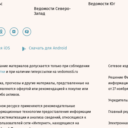
ьс
Ведомости Юг
Ведомости Северо-
Запад
я iOS
Скачать для Android
ание материалов допускается только при соблюдении
Сетевое изд
атки
и при наличии гиперссылки на vedomosti.ru
Решение Фе
ка, прогнозы и другие материалы, представленные на
информацио
 являются офертой или рекомендацией к покупке или
от 27 ноября
ибо активов.
Учредитель
ном ресурсе применяются рекомендательные
ормационные технологии предоставления информации
Главный ре
 систематизации и анализа сведений, относящихся к
ользователей сети «Интернет», находящихся на
Электронна