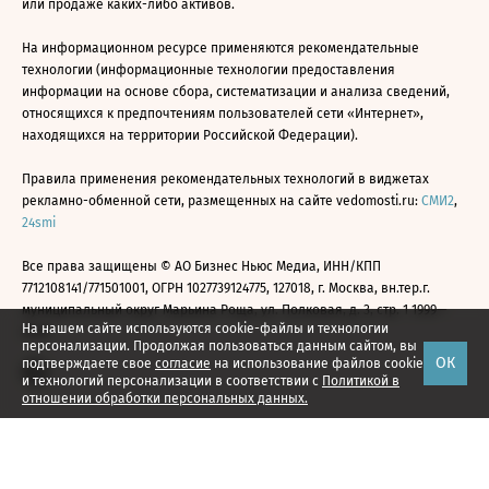
или продаже каких-либо активов.
На информационном ресурсе применяются рекомендательные
технологии (информационные технологии предоставления
информации на основе сбора, систематизации и анализа сведений,
относящихся к предпочтениям пользователей сети «Интернет»,
находящихся на территории Российской Федерации).
Правила применения рекомендательных технологий в виджетах
рекламно-обменной сети, размещенных на сайте vedomosti.ru:
СМИ2
,
24smi
Все права защищены © АО Бизнес Ньюс Медиа, ИНН/КПП
7712108141/771501001, ОГРН 1027739124775, 127018, г. Москва, вн.тер.г.
муниципальный округ Марьина Роща, ул. Полковая, д. 3, стр. 1 1999—
На нашем сайте используются cookie-файлы и технологии
2026
персонализации. Продолжая пользоваться данным сайтом, вы
ОК
подтверждаете свое
согласие
на использование файлов cookie
и технологий персонализации в соответствии с
Политикой в
отношении обработки персональных данных.