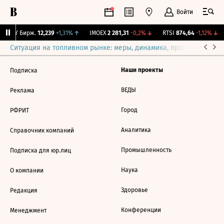
Войти
CNY Бирж.
12,239
+1,31%
↑
IMOEX
2 281,31
-0,2%
↓
RTSI
874,64
-1,12%
↓
Ситуация на топливном рынке: меры, динамика, прогнозы
Выб
Наши проекты
Подписка
ВЕДЫ
Реклама
Город
РФРИТ
Аналитика
Справочник компаний
Промышленность
Подписка для юр.лиц
Наука
О компании
Здоровье
Редакция
Конференции
Менеджмент