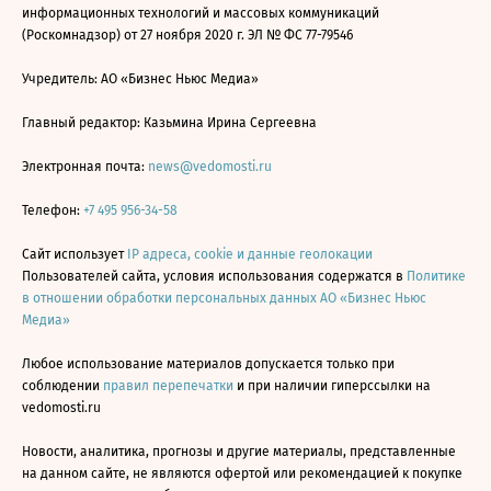
информационных технологий и массовых коммуникаций
(Роскомнадзор) от 27 ноября 2020 г. ЭЛ № ФС 77-79546
Учредитель: АО «Бизнес Ньюс Медиа»
Главный редактор: Казьмина Ирина Сергеевна
Электронная почта:
news@vedomosti.ru
Телефон:
+7 495 956-34-58
Сайт использует
IP адреса, cookie и данные геолокации
Пользователей сайта, условия использования содержатся в
Политике
в отношении обработки персональных данных АО «Бизнес Ньюс
Медиа»
Любое использование материалов допускается только при
соблюдении
правил перепечатки
и при наличии гиперссылки на
vedomosti.ru
Новости, аналитика, прогнозы и другие материалы, представленные
на данном сайте, не являются офертой или рекомендацией к покупке