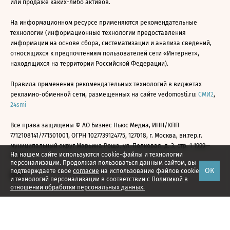
или продаже каких-либо активов.
На информационном ресурсе применяются рекомендательные
технологии (информационные технологии предоставления
информации на основе сбора, систематизации и анализа сведений,
относящихся к предпочтениям пользователей сети «Интернет»,
находящихся на территории Российской Федерации).
Правила применения рекомендательных технологий в виджетах
рекламно-обменной сети, размещенных на сайте vedomosti.ru:
СМИ2
,
24smi
Все права защищены © АО Бизнес Ньюс Медиа, ИНН/КПП
7712108141/771501001, ОГРН 1027739124775, 127018, г. Москва, вн.тер.г.
муниципальный округ Марьина Роща, ул. Полковая, д. 3, стр. 1 1999—
На нашем сайте используются cookie-файлы и технологии
2026
персонализации. Продолжая пользоваться данным сайтом, вы
ОК
подтверждаете свое
согласие
на использование файлов cookie
и технологий персонализации в соответствии с
Политикой в
отношении обработки персональных данных.