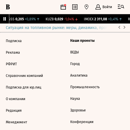
Войти
RGSS
0,205
+0,89%
↑
KUZB
0,029
-1,04%
↓
IMOEX
2 311,08
+0,41%
↑
RT
Ситуация на топливном рынке: меры, динамика, прогнозы
Выб
Наши проекты
Подписка
ВЕДЫ
Реклама
Город
РФРИТ
Аналитика
Справочник компаний
Промышленность
Подписка для юр.лиц
Наука
О компании
Здоровье
Редакция
Конференции
Менеджмент