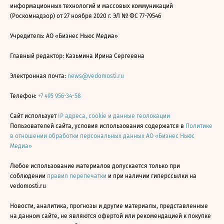
информационных технологий и массовых коммуникаций
(Роскомнадзор) от 27 ноября 2020 г. ЭЛ № ФС 77-79546
Учредитель: АО «Бизнес Ньюс Медиа»
Главный редактор: Казьмина Ирина Сергеевна
Электронная почта:
news@vedomosti.ru
Телефон:
+7 495 956-34-58
Сайт использует
IP адреса, cookie и данные геолокации
Пользователей сайта, условия использования содержатся в
Политике
в отношении обработки персональных данных АО «Бизнес Ньюс
Медиа»
Любое использование материалов допускается только при
соблюдении
правил перепечатки
и при наличии гиперссылки на
vedomosti.ru
Новости, аналитика, прогнозы и другие материалы, представленные
на данном сайте, не являются офертой или рекомендацией к покупке