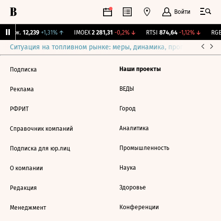
Войти
 Бирж.
12,239
+1,31%
↑
IMOEX
2 281,31
-0,2%
↓
RTSI
874,64
-1,12%
↓
RGB
Ситуация на топливном рынке: меры, динамика, прогнозы
Выб
Наши проекты
Подписка
ВЕДЫ
Реклама
Город
РФРИТ
Аналитика
Справочник компаний
Промышленность
Подписка для юр.лиц
Наука
О компании
Здоровье
Редакция
Конференции
Менеджмент