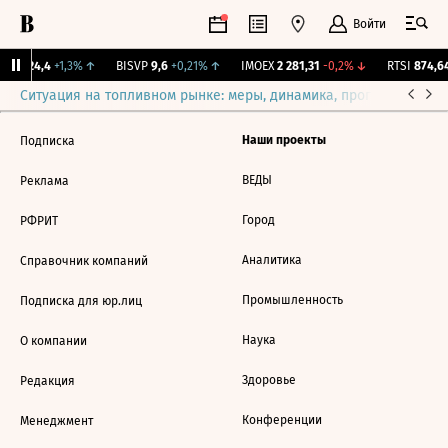
Войти
RD
124,4
+1,3%
↑
BISVP
9,6
+0,21%
↑
IMOEX
2 281,31
-0,2%
↓
RTSI
874,64
Ситуация на топливном рынке: меры, динамика, прогнозы
Выб
Наши проекты
Подписка
ВЕДЫ
Реклама
Город
РФРИТ
Аналитика
Справочник компаний
Промышленность
Подписка для юр.лиц
Наука
О компании
Здоровье
Редакция
Конференции
Менеджмент