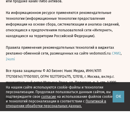
или продаже каких-либо активов.
На информационном ресурсе применяются рекомендательные
технологии (информационные технологии предоставления
информации на основе сбора, систематизации и анализа сведений,
относящихся к предпочтениям пользователей сети «Интернет»,
находящихся на территории Российской Федерации).
Правила применения рекомендательных технологий в виджетах
рекламно-обменной сети, размещенных на сайте vedomosti.ru:
СМИ2
,
24smi
Все права защищены © АО Бизнес Ньюс Медиа, ИНН/КПП
7712108141/771501001, ОГРН 1027739124775, 127018, г. Москва, вн.тер.г.
муниципальный округ Марьина Роща, ул. Полковая, д. 3, стр. 1 1999—
На нашем сайте используются cookie-файлы и технологии
2026
персонализации. Продолжая пользоваться данным сайтом, вы
ОК
подтверждаете свое
согласие
на использование файлов cookie
и технологий персонализации в соответствии с
Политикой в
отношении обработки персональных данных.