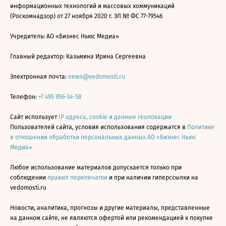
информационных технологий и массовых коммуникаций
(Роскомнадзор) от 27 ноября 2020 г. ЭЛ № ФС 77-79546
Учредитель: АО «Бизнес Ньюс Медиа»
Главный редактор: Казьмина Ирина Сергеевна
Электронная почта:
news@vedomosti.ru
Телефон:
+7 495 956-34-58
Сайт использует
IP адреса, cookie и данные геолокации
Пользователей сайта, условия использования содержатся в
Политике
в отношении обработки персональных данных АО «Бизнес Ньюс
Медиа»
Любое использование материалов допускается только при
соблюдении
правил перепечатки
и при наличии гиперссылки на
vedomosti.ru
Новости, аналитика, прогнозы и другие материалы, представленные
на данном сайте, не являются офертой или рекомендацией к покупке