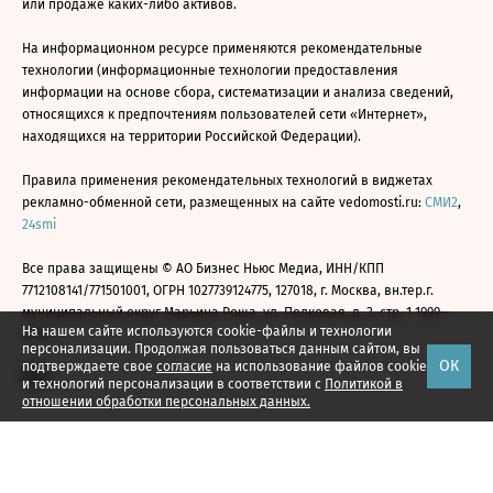
или продаже каких-либо активов.
На информационном ресурсе применяются рекомендательные
технологии (информационные технологии предоставления
информации на основе сбора, систематизации и анализа сведений,
относящихся к предпочтениям пользователей сети «Интернет»,
находящихся на территории Российской Федерации).
Правила применения рекомендательных технологий в виджетах
рекламно-обменной сети, размещенных на сайте vedomosti.ru:
СМИ2
,
24smi
Все права защищены © АО Бизнес Ньюс Медиа, ИНН/КПП
7712108141/771501001, ОГРН 1027739124775, 127018, г. Москва, вн.тер.г.
муниципальный округ Марьина Роща, ул. Полковая, д. 3, стр. 1 1999—
На нашем сайте используются cookie-файлы и технологии
2026
персонализации. Продолжая пользоваться данным сайтом, вы
ОК
подтверждаете свое
согласие
на использование файлов cookie
и технологий персонализации в соответствии с
Политикой в
отношении обработки персональных данных.