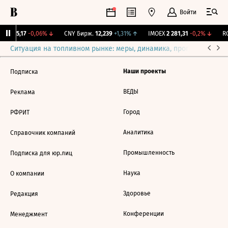
Войти
BI
115,17
-0,06%
↓
CNY Бирж.
12,239
+1,31%
↑
IMOEX
2 281,31
-0,2%
↓
RG
Ситуация на топливном рынке: меры, динамика, прогнозы
Выб
Наши проекты
Подписка
ВЕДЫ
Реклама
Город
РФРИТ
Аналитика
Справочник компаний
Промышленность
Подписка для юр.лиц
Наука
О компании
Здоровье
Редакция
Конференции
Менеджмент