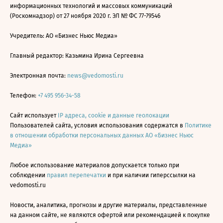
информационных технологий и массовых коммуникаций
(Роскомнадзор) от 27 ноября 2020 г. ЭЛ № ФС 77-79546
Учредитель: АО «Бизнес Ньюс Медиа»
Главный редактор: Казьмина Ирина Сергеевна
Электронная почта:
news@vedomosti.ru
Телефон:
+7 495 956-34-58
Сайт использует
IP адреса, cookie и данные геолокации
Пользователей сайта, условия использования содержатся в
Политике
в отношении обработки персональных данных АО «Бизнес Ньюс
Медиа»
Любое использование материалов допускается только при
соблюдении
правил перепечатки
и при наличии гиперссылки на
vedomosti.ru
Новости, аналитика, прогнозы и другие материалы, представленные
на данном сайте, не являются офертой или рекомендацией к покупке