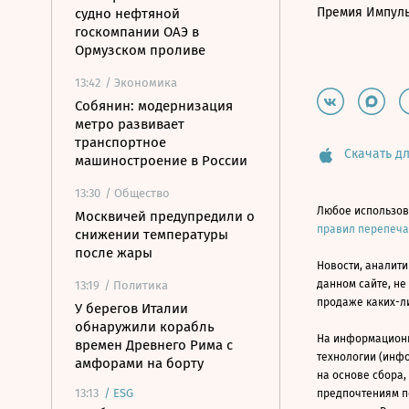
Премия Импул
судно нефтяной
госкомпании ОАЭ в
Ормузском проливе
13:42
/ Экономика
Собянин: модернизация
метро развивает
транспортное
Скачать дл
машиностроение в России
13:30
/ Общество
Любое использов
Москвичей предупредили о
правил перепеч
снижении температуры
после жары
Новости, аналити
данном сайте, не
13:19
/ Политика
продаже каких-л
У берегов Италии
обнаружили корабль
На информацион
времен Древнего Рима с
технологии (инф
амфорами на борту
на основе сбора,
13:13
/
ESG
предпочтениям п