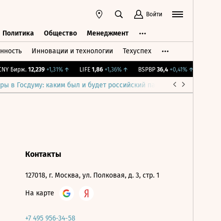
Войти
Политика
Общество
Менеджмент
нность
Инновации и технологии
Техуспех
ть
Политика
Общество
Менеджмент
Y Бирж.
12,239
+1,31%
↑
LIFE
1,86
+1,36%
↑
BSPBP
36,4
+0,41%
↑
IMOEX
2
ры в Госдуму: каким был и будет российский парламент
Война н
Контакты
127018, г. Москва, ул. Полковая, д. 3, стр. 1
На карте
+7 495 956-34-58