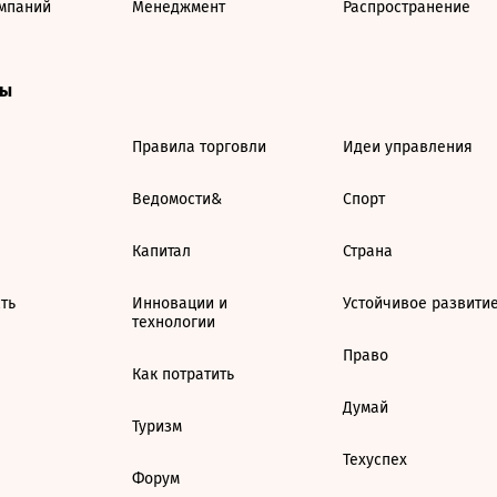
мпаний
Менеджмент
Распространение
ты
Правила торговли
Идеи управления
Ведомости&
Спорт
Капитал
Страна
ть
Инновации и
Устойчивое развити
технологии
Право
Как потратить
Думай
Туризм
Техуспех
Форум