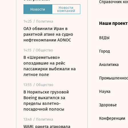
Справочник ко
Новости
Новости
компаний
14:25
/ Политика
Наши проек
ОАЭ обвинили Иран в
ракетной атаке на судно
ВЕДЫ
нефтекомпании ADNOC
14:15
/ Общество
Город
В «Шереметьево»
опоздавшие на рейс
Аналитика
пассажирки выбежали на
летное поле
Промышленнос
13:55
/ Общество
Наука
В Норильске грузовой
Boeing выкатился за
пределы взлетно-
Здоровье
посадочной полосы
Конференции
13:48
/ Политика
WAM: ракета атаковала