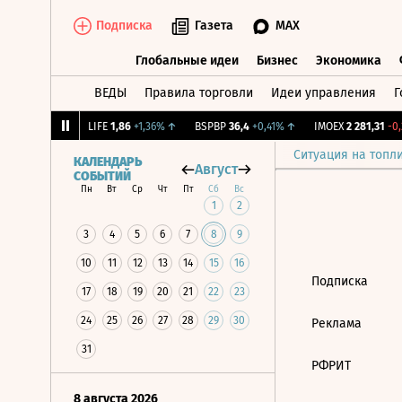
Подписка
Газета
MAX
Глобальные идеи
Бизнес
Экономика
ВЕДЫ
Правила торговли
Идеи управления
Г
Глобальные идеи
Бизнес
Экономик
,239
+1,31%
↑
LIFE
1,86
+1,36%
↑
BSPBP
36,4
+0,41%
↑
IMOEX
2 281,31
-0,2
Ситуация на топл
КАЛЕНДАРЬ
Август
СОБЫТИЙ
Пн
Вт
Ср
Чт
Пт
Сб
Вс
1
2
3
4
5
6
7
8
9
10
11
12
13
14
15
16
Подписка
17
18
19
20
21
22
23
24
25
26
27
28
29
30
Реклама
31
РФРИТ
8 августа 2026