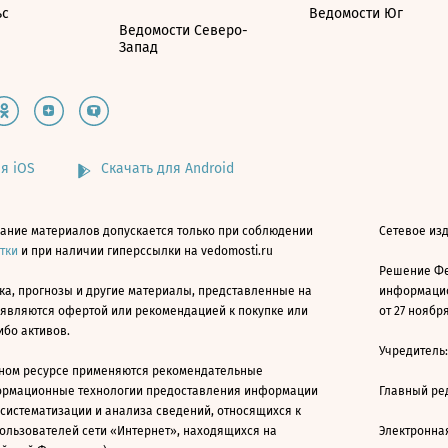
ьс
Ведомости Юг
Ведомости Северо-
Запад
я iOS
Скачать для Android
ание материалов допускается только при соблюдении
Сетевое изд
атки
и при наличии гиперссылки на vedomosti.ru
Решение Фе
ка, прогнозы и другие материалы, представленные на
информацио
 являются офертой или рекомендацией к покупке или
от 27 ноября
ибо активов.
Учредитель
ном ресурсе применяются рекомендательные
ормационные технологии предоставления информации
Главный ре
 систематизации и анализа сведений, относящихся к
ользователей сети «Интернет», находящихся на
Электронна