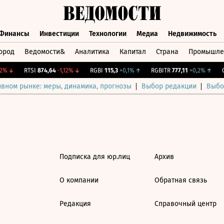
Финансы
Инвестиции
Технологии
Медиа
Недвижимость
ород
Ведомости&
Аналитика
Капитал
Страна
Промышле
а
Финансы
Инвестиции
Технологии
Медиа
Недвижимос
%
↓
RTSI
874,64
-1,12%
↓
RGBI
115,3
+0,1%
↑
RGBITR
777,11
+0,2%
↑
CN
ивном рынке: меры, динамика, прогнозы
Выбор редакции
Выбо
Подписка для юр.лиц
Архив
О компании
Обратная связь
Редакция
Справочный центр