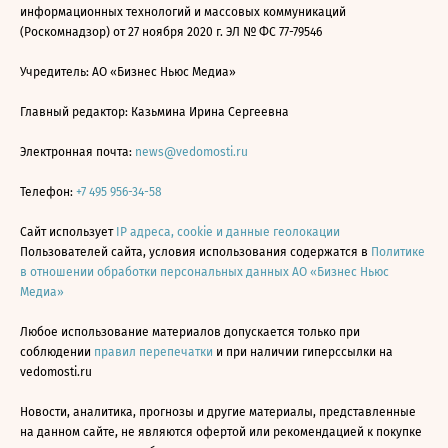
информационных технологий и массовых коммуникаций
(Роскомнадзор) от 27 ноября 2020 г. ЭЛ № ФС 77-79546
Учредитель: АО «Бизнес Ньюс Медиа»
Главный редактор: Казьмина Ирина Сергеевна
Электронная почта:
news@vedomosti.ru
Телефон:
+7 495 956-34-58
Сайт использует
IP адреса, cookie и данные геолокации
Пользователей сайта, условия использования содержатся в
Политике
в отношении обработки персональных данных АО «Бизнес Ньюс
Медиа»
Любое использование материалов допускается только при
соблюдении
правил перепечатки
и при наличии гиперссылки на
vedomosti.ru
Новости, аналитика, прогнозы и другие материалы, представленные
на данном сайте, не являются офертой или рекомендацией к покупке