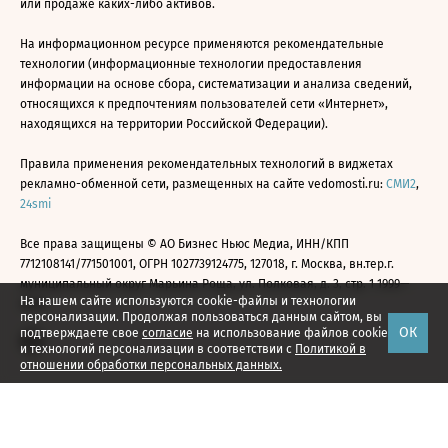
или продаже каких-либо активов.
На информационном ресурсе применяются рекомендательные
технологии (информационные технологии предоставления
информации на основе сбора, систематизации и анализа сведений,
относящихся к предпочтениям пользователей сети «Интернет»,
находящихся на территории Российской Федерации).
Правила применения рекомендательных технологий в виджетах
рекламно-обменной сети, размещенных на сайте vedomosti.ru:
СМИ2
,
24smi
Все права защищены © АО Бизнес Ньюс Медиа, ИНН/КПП
7712108141/771501001, ОГРН 1027739124775, 127018, г. Москва, вн.тер.г.
муниципальный округ Марьина Роща, ул. Полковая, д. 3, стр. 1 1999—
На нашем сайте используются cookie-файлы и технологии
2026
персонализации. Продолжая пользоваться данным сайтом, вы
ОК
подтверждаете свое
согласие
на использование файлов cookie
и технологий персонализации в соответствии с
Политикой в
отношении обработки персональных данных.