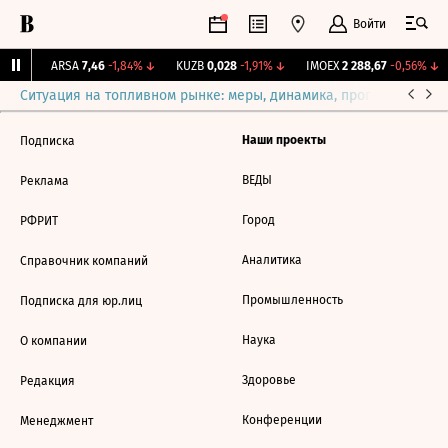
Войти
8%
↑
ARSA
7,46
-1,84%
↓
KUZB
0,028
-1,91%
↓
IMOEX
2 288,67
-0,56%
↓
Ситуация на топливном рынке: меры, динамика, прогнозы
Выб
Наши проекты
Подписка
ВЕДЫ
Реклама
Город
РФРИТ
Аналитика
Справочник компаний
Промышленность
Подписка для юр.лиц
Наука
О компании
Здоровье
Редакция
Конференции
Менеджмент