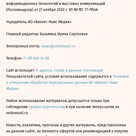
информационных технологий и массовых коммуникаций
(Роскомнадзор) от 27 ноября 2020 г. ЭЛ № ФС 77-79546
Учредитель: АО «Бизнес Ньюс Медиа»
Главный редактор: Казьмина Ирина Сергеевна
Электронная почта:
news@vedomosti.ru
Телефон:
+7 495 956-34-58
Сайт использует
IP адреса, cookie и данные геолокации
Пользователей сайта, условия использования содержатся в
Политике
в отношении обработки персональных данных АО «Бизнес Ньюс
Медиа»
Любое использование материалов допускается только при
соблюдении
правил перепечатки
и при наличии гиперссылки на
vedomosti.ru
Новости, аналитика, прогнозы и другие материалы, представленные
на данном сайте, не являются офертой или рекомендацией к покупке