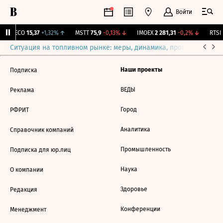
Войти
GECO
15,37
+1,32%
↑
MSTT
75,9
-0,13%
↓
IMOEX
2 281,31
-0,2%
↓
RTSI
Ситуация на топливном рынке: меры, динамика, прогнозы
Выб
Наши проекты
Подписка
ВЕДЫ
Реклама
Город
РФРИТ
Аналитика
Справочник компаний
Промышленность
Подписка для юр.лиц
Наука
О компании
Здоровье
Редакция
Конференции
Менеджмент