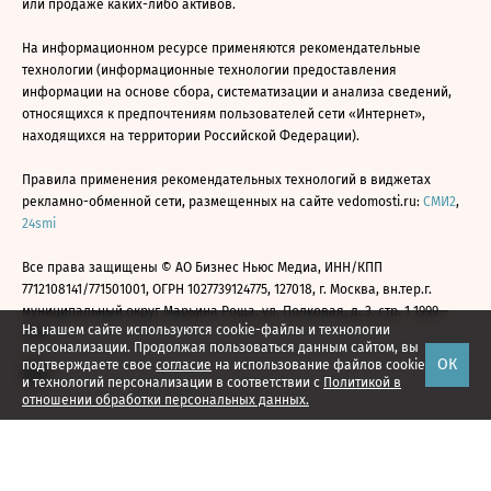
или продаже каких-либо активов.
На информационном ресурсе применяются рекомендательные
технологии (информационные технологии предоставления
информации на основе сбора, систематизации и анализа сведений,
относящихся к предпочтениям пользователей сети «Интернет»,
находящихся на территории Российской Федерации).
Правила применения рекомендательных технологий в виджетах
рекламно-обменной сети, размещенных на сайте vedomosti.ru:
СМИ2
,
24smi
Все права защищены © АО Бизнес Ньюс Медиа, ИНН/КПП
7712108141/771501001, ОГРН 1027739124775, 127018, г. Москва, вн.тер.г.
муниципальный округ Марьина Роща, ул. Полковая, д. 3, стр. 1 1999—
На нашем сайте используются cookie-файлы и технологии
2026
персонализации. Продолжая пользоваться данным сайтом, вы
ОК
подтверждаете свое
согласие
на использование файлов cookie
и технологий персонализации в соответствии с
Политикой в
отношении обработки персональных данных.