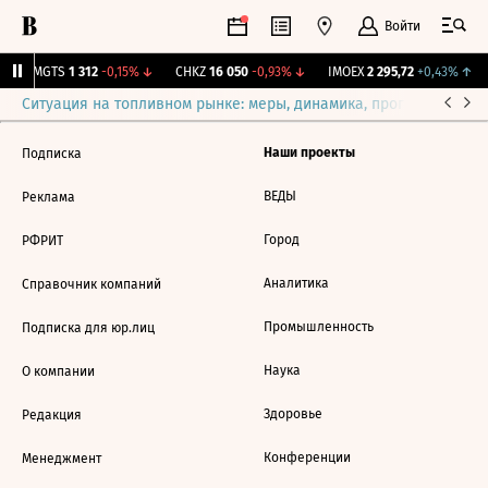
Войти
↑
MGTS
1 312
-0,15%
↓
CHKZ
16 050
-0,93%
↓
IMOEX
2 295,72
+0,43%
↑
Ситуация на топливном рынке: меры, динамика, прогнозы
Выб
Наши проекты
Подписка
ВЕДЫ
Реклама
Город
РФРИТ
Аналитика
Справочник компаний
Промышленность
Подписка для юр.лиц
Наука
О компании
Здоровье
Редакция
Конференции
Менеджмент