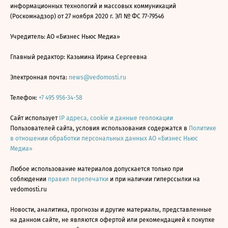
информационных технологий и массовых коммуникаций
(Роскомнадзор) от 27 ноября 2020 г. ЭЛ № ФС 77-79546
Учредитель: АО «Бизнес Ньюс Медиа»
Главный редактор: Казьмина Ирина Сергеевна
Электронная почта:
news@vedomosti.ru
Телефон:
+7 495 956-34-58
Сайт использует
IP адреса, cookie и данные геолокации
Пользователей сайта, условия использования содержатся в
Политике
в отношении обработки персональных данных АО «Бизнес Ньюс
Медиа»
Любое использование материалов допускается только при
соблюдении
правил перепечатки
и при наличии гиперссылки на
vedomosti.ru
Новости, аналитика, прогнозы и другие материалы, представленные
на данном сайте, не являются офертой или рекомендацией к покупке