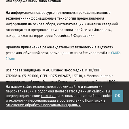
или продаже каких-либо активов.
На информационном ресурсе применяются рекомендательные
технологии (информационные технологии предоставления
информации на основе сбора, систематизации и анализа сведений,
относящихся к предпочтениям пользователей сети «Интернет»,
находящихся на территории Российской Федерации).
Правила применения рекомендательных технологий в виджетах
рекламно-обменной сети, размещенных на сайте vedomosti.ru:
СМИ2
,
24smi
Все права защищены © АО Бизнес Ньюс Медиа, ИНН/КПП
7712108141/771501001, ОГРН 1027739124775, 127018, г. Москва, вн.тер.г.
муниципальный округ Марьина Роща, ул. Полковая, д. 3, стр. 1 1999—
На нашем сайте используются cookie-файлы и технологии
2026
персонализации. Продолжая пользоваться данным сайтом, вы
ОК
подтверждаете свое
согласие
на использование файлов cookie
и технологий персонализации в соответствии с
Политикой в
отношении обработки персональных данных.