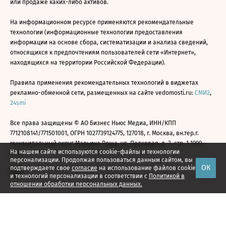
или продаже каких-либо активов.
На информационном ресурсе применяются рекомендательные
технологии (информационные технологии предоставления
информации на основе сбора, систематизации и анализа сведений,
относящихся к предпочтениям пользователей сети «Интернет»,
находящихся на территории Российской Федерации).
Правила применения рекомендательных технологий в виджетах
рекламно-обменной сети, размещенных на сайте vedomosti.ru:
СМИ2
,
24smi
Все права защищены © АО Бизнес Ньюс Медиа, ИНН/КПП
7712108141/771501001, ОГРН 1027739124775, 127018, г. Москва, вн.тер.г.
муниципальный округ Марьина Роща, ул. Полковая, д. 3, стр. 1 1999—
На нашем сайте используются cookie-файлы и технологии
2026
персонализации. Продолжая пользоваться данным сайтом, вы
ОК
подтверждаете свое
согласие
на использование файлов cookie
и технологий персонализации в соответствии с
Политикой в
отношении обработки персональных данных.