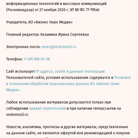
информационных технологий и массовых коммуникаций
(Роскомнадзор) от 27 ноября 2020 г. ЭЛ № ФС 77-79546
Учредитель: АО «Бизнес Ньюс Медиа»
Главный редактор: Казьмина Ирина Сергеевна
Электронная почта:
news@vedomosti.ru
Телефон:
+7 495 956-34-58
Сайт использует
IP адреса, cookie и данные геолокации
Пользователей сайта, условия использования содержатся в
Политике
в отношении обработки персональных данных АО «Бизнес Ньюс
Медиа»
Любое использование материалов допускается только при
соблюдении
правил перепечатки
и при наличии гиперссылки на
vedomosti.ru
Новости, аналитика, прогнозы и другие материалы, представленные
на данном сайте, не являются офертой или рекомендацией к покупке