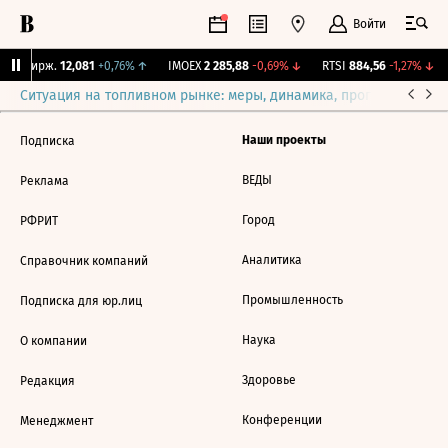
Войти
NY Бирж.
12,081
+0,76%
↑
IMOEX
2 285,88
-0,69%
↓
RTSI
884,56
-1,27%
↓
Ситуация на топливном рынке: меры, динамика, прогнозы
Выб
Наши проекты
Подписка
ВЕДЫ
Реклама
Город
РФРИТ
Аналитика
Справочник компаний
Промышленность
Подписка для юр.лиц
Наука
О компании
Здоровье
Редакция
Конференции
Менеджмент