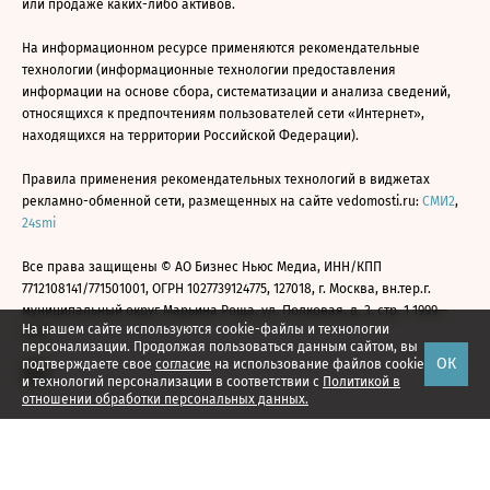
или продаже каких-либо активов.
На информационном ресурсе применяются рекомендательные
технологии (информационные технологии предоставления
информации на основе сбора, систематизации и анализа сведений,
относящихся к предпочтениям пользователей сети «Интернет»,
находящихся на территории Российской Федерации).
Правила применения рекомендательных технологий в виджетах
рекламно-обменной сети, размещенных на сайте vedomosti.ru:
СМИ2
,
24smi
Все права защищены © АО Бизнес Ньюс Медиа, ИНН/КПП
7712108141/771501001, ОГРН 1027739124775, 127018, г. Москва, вн.тер.г.
муниципальный округ Марьина Роща, ул. Полковая, д. 3, стр. 1 1999—
На нашем сайте используются cookie-файлы и технологии
2026
персонализации. Продолжая пользоваться данным сайтом, вы
ОК
подтверждаете свое
согласие
на использование файлов cookie
и технологий персонализации в соответствии с
Политикой в
отношении обработки персональных данных.