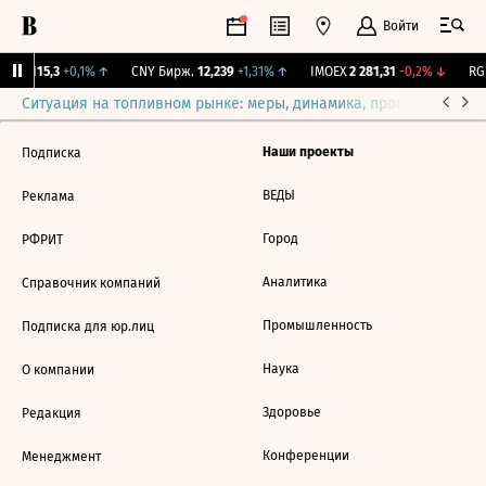
Войти
GBI
115,3
+0,1%
↑
CNY Бирж.
12,239
+1,31%
↑
IMOEX
2 281,31
-0,2%
↓
RGB
Ситуация на топливном рынке: меры, динамика, прогнозы
Выб
Наши проекты
Подписка
ВЕДЫ
Реклама
Город
РФРИТ
Аналитика
Справочник компаний
Промышленность
Подписка для юр.лиц
Наука
О компании
Здоровье
Редакция
Конференции
Менеджмент