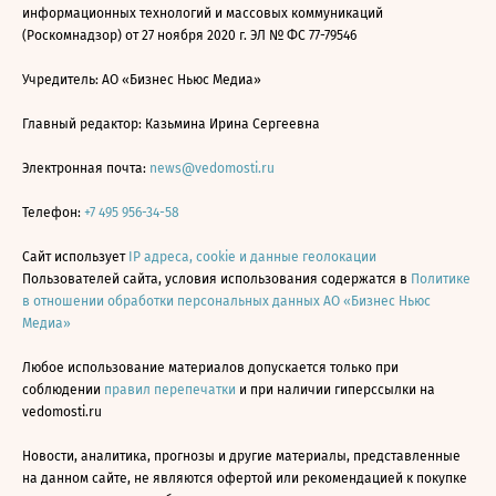
информационных технологий и массовых коммуникаций
(Роскомнадзор) от 27 ноября 2020 г. ЭЛ № ФС 77-79546
Учредитель: АО «Бизнес Ньюс Медиа»
Главный редактор: Казьмина Ирина Сергеевна
Электронная почта:
news@vedomosti.ru
Телефон:
+7 495 956-34-58
Сайт использует
IP адреса, cookie и данные геолокации
Пользователей сайта, условия использования содержатся в
Политике
в отношении обработки персональных данных АО «Бизнес Ньюс
Медиа»
Любое использование материалов допускается только при
соблюдении
правил перепечатки
и при наличии гиперссылки на
vedomosti.ru
Новости, аналитика, прогнозы и другие материалы, представленные
на данном сайте, не являются офертой или рекомендацией к покупке