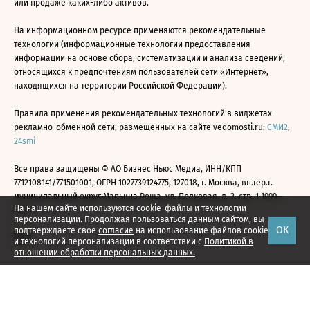
или продаже каких-либо активов.
На информационном ресурсе применяются рекомендательные
технологии (информационные технологии предоставления
информации на основе сбора, систематизации и анализа сведений,
относящихся к предпочтениям пользователей сети «Интернет»,
находящихся на территории Российской Федерации).
Правила применения рекомендательных технологий в виджетах
рекламно-обменной сети, размещенных на сайте vedomosti.ru:
СМИ2
,
24smi
Все права защищены © АО Бизнес Ньюс Медиа, ИНН/КПП
7712108141/771501001, ОГРН 1027739124775, 127018, г. Москва, вн.тер.г.
муниципальный округ Марьина Роща, ул. Полковая, д. 3, стр. 1 1999—
На нашем сайте используются cookie-файлы и технологии
2026
персонализации. Продолжая пользоваться данным сайтом, вы
ОК
подтверждаете свое
согласие
на использование файлов cookie
и технологий персонализации в соответствии с
Политикой в
отношении обработки персональных данных.