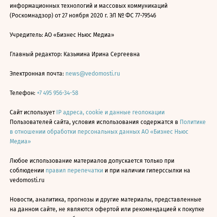
информационных технологий и массовых коммуникаций
(Роскомнадзор) от 27 ноября 2020 г. ЭЛ № ФС 77-79546
Учредитель: АО «Бизнес Ньюс Медиа»
Главный редактор: Казьмина Ирина Сергеевна
Электронная почта:
news@vedomosti.ru
Телефон:
+7 495 956-34-58
Сайт использует
IP адреса, cookie и данные геолокации
Пользователей сайта, условия использования содержатся в
Политике
в отношении обработки персональных данных АО «Бизнес Ньюс
Медиа»
Любое использование материалов допускается только при
соблюдении
правил перепечатки
и при наличии гиперссылки на
vedomosti.ru
Новости, аналитика, прогнозы и другие материалы, представленные
на данном сайте, не являются офертой или рекомендацией к покупке