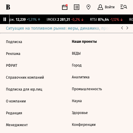
Войти
NY Бирж.
12,239
+1,31%
↑
IMOEX
2 281,31
-0,2%
↓
RTSI
874,64
-1,12%
↓
RG
Ситуация на топливном рынке: меры, динамика, прогнозы
Выб
Наши проекты
Подписка
ВЕДЫ
Реклама
Город
РФРИТ
Аналитика
Справочник компаний
Промышленность
Подписка для юр.лиц
Наука
О компании
Здоровье
Редакция
Конференции
Менеджмент