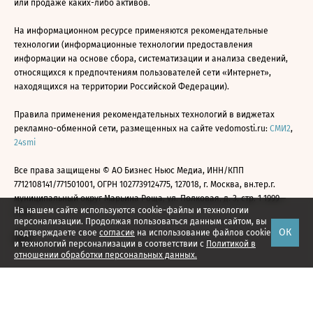
или продаже каких-либо активов.
На информационном ресурсе применяются рекомендательные
технологии (информационные технологии предоставления
информации на основе сбора, систематизации и анализа сведений,
относящихся к предпочтениям пользователей сети «Интернет»,
находящихся на территории Российской Федерации).
Правила применения рекомендательных технологий в виджетах
рекламно-обменной сети, размещенных на сайте vedomosti.ru:
СМИ2
,
24smi
Все права защищены © АО Бизнес Ньюс Медиа, ИНН/КПП
7712108141/771501001, ОГРН 1027739124775, 127018, г. Москва, вн.тер.г.
муниципальный округ Марьина Роща, ул. Полковая, д. 3, стр. 1 1999—
На нашем сайте используются cookie-файлы и технологии
2026
персонализации. Продолжая пользоваться данным сайтом, вы
ОК
подтверждаете свое
согласие
на использование файлов cookie
и технологий персонализации в соответствии с
Политикой в
отношении обработки персональных данных.