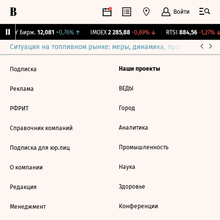
Войти
CNY Бирж.
12,081
+0,76%
↑
IMOEX
2 285,88
-0,69%
↓
RTSI
884,56
-1,27%
↓
Ситуация на топливном рынке: меры, динамика, прогнозы
Выб
Наши проекты
Подписка
ВЕДЫ
Реклама
Город
РФРИТ
Аналитика
Справочник компаний
Промышленность
Подписка для юр.лиц
Наука
О компании
Здоровье
Редакция
Конференции
Менеджмент