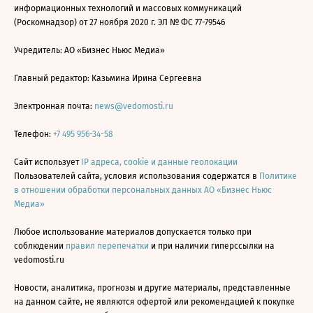
информационных технологий и массовых коммуникаций
(Роскомнадзор) от 27 ноября 2020 г. ЭЛ № ФС 77-79546
Учредитель: АО «Бизнес Ньюс Медиа»
Главный редактор: Казьмина Ирина Сергеевна
Электронная почта:
news@vedomosti.ru
Телефон:
+7 495 956-34-58
Сайт использует
IP адреса, cookie и данные геолокации
Пользователей сайта, условия использования содержатся в
Политике
в отношении обработки персональных данных АО «Бизнес Ньюс
Медиа»
Любое использование материалов допускается только при
соблюдении
правил перепечатки
и при наличии гиперссылки на
vedomosti.ru
Новости, аналитика, прогнозы и другие материалы, представленные
на данном сайте, не являются офертой или рекомендацией к покупке