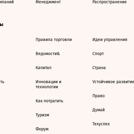
мпаний
Менеджмент
Распространение
ты
Правила торговли
Идеи управления
Ведомости&
Спорт
Капитал
Страна
ть
Инновации и
Устойчивое развити
технологии
Право
Как потратить
Думай
Туризм
Техуспех
Форум