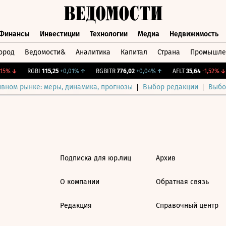
Финансы
Инвестиции
Технологии
Медиа
Недвижимость
ород
Ведомости&
Аналитика
Капитал
Страна
Промышле
а
Финансы
Инвестиции
Технологии
Медиа
Недвижимос
15%
↓
RGBI
115,25
+0,01%
↑
RGBITR
776,02
+0,04%
↑
AFLT
35,64
-1,52%
↓
ивном рынке: меры, динамика, прогнозы
Выбор редакции
Выбо
Подписка для юр.лиц
Архив
О компании
Обратная связь
Редакция
Справочный центр