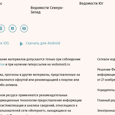
ьс
Ведомости Юг
Ведомости Северо-
Запад
я iOS
Скачать для Android
ание материалов допускается только при соблюдении
Сетевое изд
атки
и при наличии гиперссылки на vedomosti.ru
Решение Фе
ка, прогнозы и другие материалы, представленные на
информацио
 являются офертой или рекомендацией к покупке или
от 27 ноября
ибо активов.
Учредитель
ном ресурсе применяются рекомендательные
ормационные технологии предоставления информации
Главный ре
 систематизации и анализа сведений, относящихся к
ользователей сети «Интернет», находящихся на
Электронна