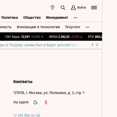
Войти
Политика
Общество
Менеджмент
нность
Инновации и технологии
Техуспех
ть
Политика
Общество
Менеджмент
CNY Бирж.
12,191
+0,91%
↑
IMOEX
2 282,53
-0,15%
↓
RTSI
883,27
-0,15%
↓
ры в Госдуму: каким был и будет российский парламент
Война н
Контакты
127018, г. Москва, ул. Полковая, д. 3, стр. 1
На карте
+7 495 956-34-58