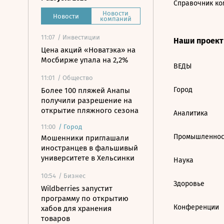
Справочник ко
Новости
Новости
компаний
11:07
/ Инвестиции
Наши проек
Цена акций «Новатэка» на
Мосбирже упала на 2,2%
ВЕДЫ
11:01
/ Общество
Город
Более 100 пляжей Анапы
получили разрешение на
открытие пляжного сезона
Аналитика
11:00
/
Город
Промышленнос
Мошенники приглашали
иностранцев в фальшивый
университете в Хельсинки
Наука
10:54
/ Бизнес
Здоровье
Wildberries запустит
программу по открытию
Конференции
хабов для хранения
товаров