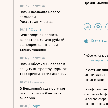
Премия Импул
10:52
/ Политика
Путин назначил нового
замглавы
Россотрудничества
10:48
/
Страна
Белгородская область
выплатила 50 млн рублей
Скачать дл
за поврежденные при
атаках машины
Любое использов
10:36
/ Политика
правил перепеч
Путин обсудил с Совбезом
защиту инфраструктуры от
Новости, аналити
террористических атак ВСУ
данном сайте, не
продаже каких-л
10:22
/ Политика
В Верховный суд поступил
На информацион
иск о снятии «Яблока» с
технологии (инф
выборов
на основе сбора,
предпочтениям п
10:20
/
Спорт