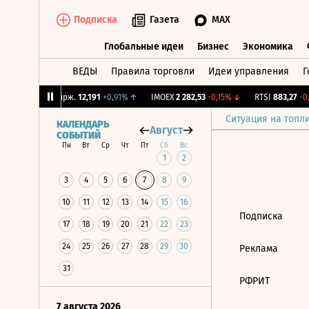
Подписка
Газета
MAX
Глобальные идеи
Бизнес
Экономика
ВЕДЫ
Правила торговли
Идеи управления
Г
Глобальные идеи
Бизнес
Экономик
52%
↓
CNY Бирж.
12,191
+0,91%
↑
IMOEX
2 282,53
-0,15%
↓
RTSI
883,27
-0,
Ситуация на топл
КАЛЕНДАРЬ
Август
СОБЫТИЙ
Пн
Вт
Ср
Чт
Пт
Сб
Вс
1
2
3
4
5
6
7
8
9
10
11
12
13
14
15
16
Подписка
17
18
19
20
21
22
23
24
25
26
27
28
29
30
Реклама
31
РФРИТ
7 августа 2026