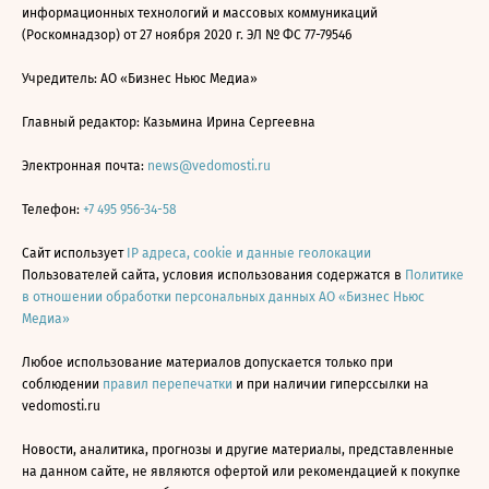
информационных технологий и массовых коммуникаций
(Роскомнадзор) от 27 ноября 2020 г. ЭЛ № ФС 77-79546
Учредитель: АО «Бизнес Ньюс Медиа»
Главный редактор: Казьмина Ирина Сергеевна
Электронная почта:
news@vedomosti.ru
Телефон:
+7 495 956-34-58
Сайт использует
IP адреса, cookie и данные геолокации
Пользователей сайта, условия использования содержатся в
Политике
в отношении обработки персональных данных АО «Бизнес Ньюс
Медиа»
Любое использование материалов допускается только при
соблюдении
правил перепечатки
и при наличии гиперссылки на
vedomosti.ru
Новости, аналитика, прогнозы и другие материалы, представленные
на данном сайте, не являются офертой или рекомендацией к покупке