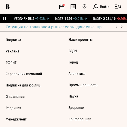
Войти
1%
↑
VEON-RX
58,2
+5,63%
↑
MGTS
1 326
+0,91%
↑
IMOEX
2 284,16
-0,76%
Ситуация на топливном рынке: меры, динамика, прогнозы
Выб
Наши проекты
Подписка
ВЕДЫ
Реклама
Город
РФРИТ
Аналитика
Справочник компаний
Промышленность
Подписка для юр.лиц
Наука
О компании
Здоровье
Редакция
Конференции
Менеджмент