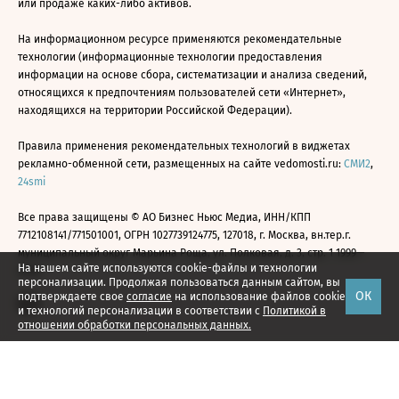
или продаже каких-либо активов.
На информационном ресурсе применяются рекомендательные
технологии (информационные технологии предоставления
информации на основе сбора, систематизации и анализа сведений,
относящихся к предпочтениям пользователей сети «Интернет»,
находящихся на территории Российской Федерации).
Правила применения рекомендательных технологий в виджетах
рекламно-обменной сети, размещенных на сайте vedomosti.ru:
СМИ2
,
24smi
Все права защищены © АО Бизнес Ньюс Медиа, ИНН/КПП
7712108141/771501001, ОГРН 1027739124775, 127018, г. Москва, вн.тер.г.
муниципальный округ Марьина Роща, ул. Полковая, д. 3, стр. 1 1999—
На нашем сайте используются cookie-файлы и технологии
2026
персонализации. Продолжая пользоваться данным сайтом, вы
ОК
подтверждаете свое
согласие
на использование файлов cookie
и технологий персонализации в соответствии с
Политикой в
отношении обработки персональных данных.