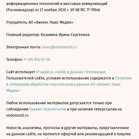
информационных технологий и массовых коммуникаций
(Роскомнадзор) от 27 ноября 2020 г. ЭЛ № ФС 77-79546
Учредитель: АО «Бизнес Ньюс Медиа»
Главный редактор: Казьмина Ирина Сергеевна
Электронная почта:
news@vedomosti.ru
Телефон:
+7 495 956-34-58
Сайт использует
IP адреса, cookie и данные геолокации
Пользователей сайта, условия использования содержатся в
Политике
в отношении обработки персональных данных АО «Бизнес Ньюс
Медиа»
Любое использование материалов допускается только при
соблюдении
правил перепечатки
и при наличии гиперссылки на
vedomosti.ru
Новости, аналитика, прогнозы и другие материалы, представленные
на данном сайте, не являются офертой или рекомендацией к покупке