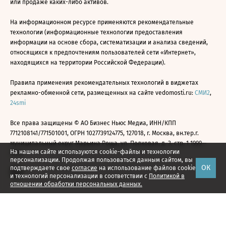
или продаже каких-либо активов.
На информационном ресурсе применяются рекомендательные
технологии (информационные технологии предоставления
информации на основе сбора, систематизации и анализа сведений,
относящихся к предпочтениям пользователей сети «Интернет»,
находящихся на территории Российской Федерации).
Правила применения рекомендательных технологий в виджетах
рекламно-обменной сети, размещенных на сайте vedomosti.ru:
СМИ2
,
24smi
Все права защищены © АО Бизнес Ньюс Медиа, ИНН/КПП
7712108141/771501001, ОГРН 1027739124775, 127018, г. Москва, вн.тер.г.
муниципальный округ Марьина Роща, ул. Полковая, д. 3, стр. 1 1999—
На нашем сайте используются cookie-файлы и технологии
2026
персонализации. Продолжая пользоваться данным сайтом, вы
ОК
подтверждаете свое
согласие
на использование файлов cookie
и технологий персонализации в соответствии с
Политикой в
отношении обработки персональных данных.