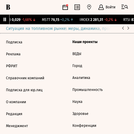
Войти
KUZB
0,029
-1,68%
↓
MSTT
76,15
+0,2%
↑
IMOEX
2 281,31
-0,2%
↓
RTSI
87
Ситуация на топливном рынке: меры, динамика, прогнозы
Выб
Наши проекты
Подписка
ВЕДЫ
Реклама
Город
РФРИТ
Аналитика
Справочник компаний
Промышленность
Подписка для юр.лиц
Наука
О компании
Здоровье
Редакция
Конференции
Менеджмент