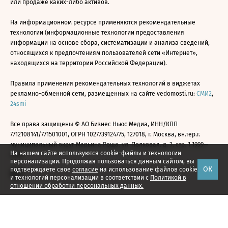
или продаже каких-либо активов.
На информационном ресурсе применяются рекомендательные
технологии (информационные технологии предоставления
информации на основе сбора, систематизации и анализа сведений,
относящихся к предпочтениям пользователей сети «Интернет»,
находящихся на территории Российской Федерации).
Правила применения рекомендательных технологий в виджетах
рекламно-обменной сети, размещенных на сайте vedomosti.ru:
СМИ2
,
24smi
Все права защищены © АО Бизнес Ньюс Медиа, ИНН/КПП
7712108141/771501001, ОГРН 1027739124775, 127018, г. Москва, вн.тер.г.
муниципальный округ Марьина Роща, ул. Полковая, д. 3, стр. 1 1999—
На нашем сайте используются cookie-файлы и технологии
2026
персонализации. Продолжая пользоваться данным сайтом, вы
ОК
подтверждаете свое
согласие
на использование файлов cookie
и технологий персонализации в соответствии с
Политикой в
отношении обработки персональных данных.