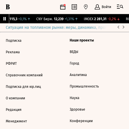
Войти
RGBI
115,3
+0,1%
↑
CNY Бирж.
12,239
+1,31%
↑
IMOEX
2 281,31
-0,2%
↓
RG
Ситуация на топливном рынке: меры, динамика, прогнозы
Выб
Наши проекты
Подписка
ВЕДЫ
Реклама
Город
РФРИТ
Аналитика
Справочник компаний
Промышленность
Подписка для юр.лиц
Наука
О компании
Здоровье
Редакция
Конференции
Менеджмент