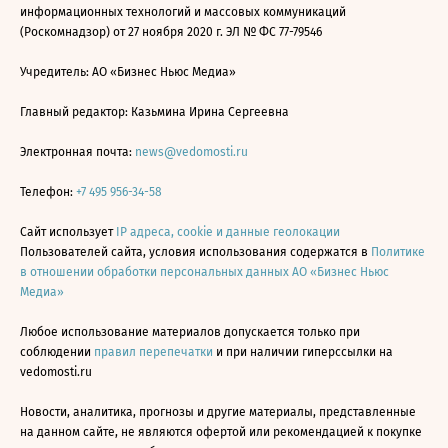
информационных технологий и массовых коммуникаций
(Роскомнадзор) от 27 ноября 2020 г. ЭЛ № ФС 77-79546
Учредитель: АО «Бизнес Ньюс Медиа»
Главный редактор: Казьмина Ирина Сергеевна
Электронная почта:
news@vedomosti.ru
Телефон:
+7 495 956-34-58
Сайт использует
IP адреса, cookie и данные геолокации
Пользователей сайта, условия использования содержатся в
Политике
в отношении обработки персональных данных АО «Бизнес Ньюс
Медиа»
Любое использование материалов допускается только при
соблюдении
правил перепечатки
и при наличии гиперссылки на
vedomosti.ru
Новости, аналитика, прогнозы и другие материалы, представленные
на данном сайте, не являются офертой или рекомендацией к покупке