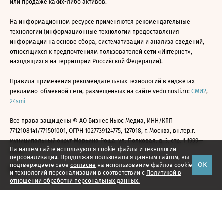
или продаже каких-либо активов.
На информационном ресурсе применяются рекомендательные
технологии (информационные технологии предоставления
информации на основе сбора, систематизации и анализа сведений,
относящихся к предпочтениям пользователей сети «Интернет»,
находящихся на территории Российской Федерации).
Правила применения рекомендательных технологий в виджетах
рекламно-обменной сети, размещенных на сайте vedomosti.ru:
СМИ2
,
24smi
Все права защищены © АО Бизнес Ньюс Медиа, ИНН/КПП
7712108141/771501001, ОГРН 1027739124775, 127018, г. Москва, вн.тер.г.
муниципальный округ Марьина Роща, ул. Полковая, д. 3, стр. 1 1999—
На нашем сайте используются cookie-файлы и технологии
2026
персонализации. Продолжая пользоваться данным сайтом, вы
ОК
подтверждаете свое
согласие
на использование файлов cookie
и технологий персонализации в соответствии с
Политикой в
отношении обработки персональных данных.