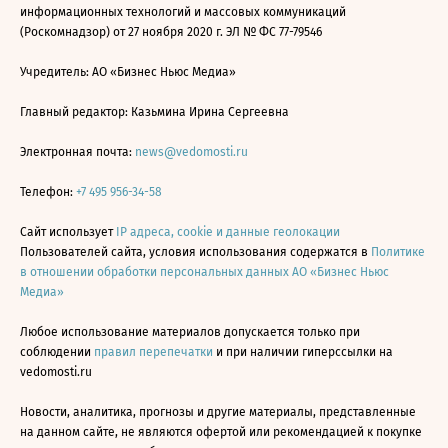
информационных технологий и массовых коммуникаций
(Роскомнадзор) от 27 ноября 2020 г. ЭЛ № ФС 77-79546
Учредитель: АО «Бизнес Ньюс Медиа»
Главный редактор: Казьмина Ирина Сергеевна
Электронная почта:
news@vedomosti.ru
Телефон:
+7 495 956-34-58
Сайт использует
IP адреса, cookie и данные геолокации
Пользователей сайта, условия использования содержатся в
Политике
в отношении обработки персональных данных АО «Бизнес Ньюс
Медиа»
Любое использование материалов допускается только при
соблюдении
правил перепечатки
и при наличии гиперссылки на
vedomosti.ru
Новости, аналитика, прогнозы и другие материалы, представленные
на данном сайте, не являются офертой или рекомендацией к покупке