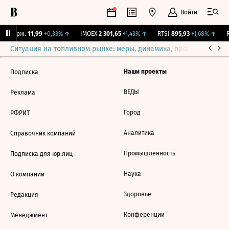
Войти
NY Бирж.
11,99
+0,33%
↑
IMOEX
2 301,65
+1,43%
↑
RTSI
895,93
+1,68%
↑
R
Ситуация на топливном рынке: меры, динамика, прогнозы
Выб
Наши проекты
Подписка
ВЕДЫ
Реклама
Город
РФРИТ
Аналитика
Справочник компаний
Промышленность
Подписка для юр.лиц
Наука
О компании
Здоровье
Редакция
Конференции
Менеджмент