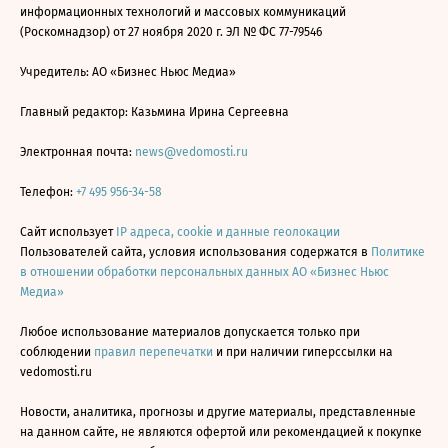
информационных технологий и массовых коммуникаций
(Роскомнадзор) от 27 ноября 2020 г. ЭЛ № ФС 77-79546
Учредитель: АО «Бизнес Ньюс Медиа»
Главный редактор: Казьмина Ирина Сергеевна
Электронная почта:
news@vedomosti.ru
Телефон:
+7 495 956-34-58
Сайт использует
IP адреса, cookie и данные геолокации
Пользователей сайта, условия использования содержатся в
Политике
в отношении обработки персональных данных АО «Бизнес Ньюс
Медиа»
Любое использование материалов допускается только при
соблюдении
правил перепечатки
и при наличии гиперссылки на
vedomosti.ru
Новости, аналитика, прогнозы и другие материалы, представленные
на данном сайте, не являются офертой или рекомендацией к покупке