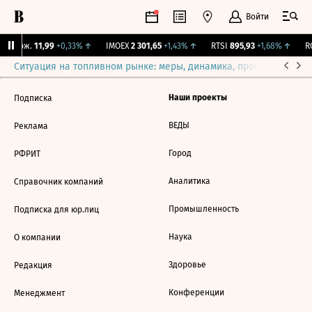
Войти
Y Бирж.
11,99
+0,33%
↑
IMOEX
2 301,65
+1,43%
↑
RTSI
895,93
+1,68%
↑
RG
Ситуация на топливном рынке: меры, динамика, прогнозы
Выб
Наши проекты
Подписка
ВЕДЫ
Реклама
Город
РФРИТ
Аналитика
Справочник компаний
Промышленность
Подписка для юр.лиц
Наука
О компании
Здоровье
Редакция
Конференции
Менеджмент