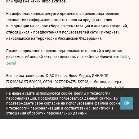
или продаже каких-либо активов.
На информационном ресурсе применяются рекомендательные
технологии (информационные технологии предоставления
информации на основе сбора, систематизации и анализа сведений,
относящихся к предпочтениям пользователей сети «Интернет»,
находящихся на территории Российской Федерации).
Правила применения рекомендательных технологий в виджетах
рекламно-обменной сети, размещенных на сайте vedomosti.ru:
СМИ2
,
24smi
Все права защищены © АО Бизнес Ньюс Медиа, ИНН/КПП
7712108141/771501001, ОГРН 1027739124775, 127018, г. Москва, вн.тер.г.
муниципальный округ Марьина Роща, ул. Полковая, д. 3, стр. 1 1999—
На нашем сайте используются cookie-файлы и технологии
2026
персонализации. Продолжая пользоваться данным сайтом, вы
ОК
подтверждаете свое
согласие
на использование файлов cookie
и технологий персонализации в соответствии с
Политикой в
отношении обработки персональных данных.