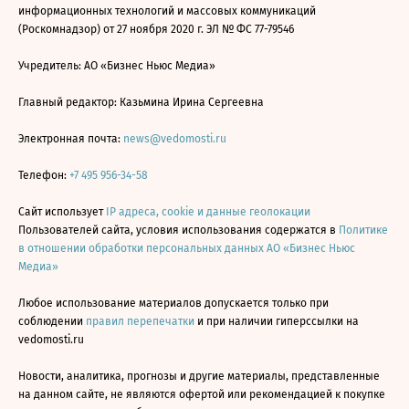
информационных технологий и массовых коммуникаций
(Роскомнадзор) от 27 ноября 2020 г. ЭЛ № ФС 77-79546
Учредитель: АО «Бизнес Ньюс Медиа»
Главный редактор: Казьмина Ирина Сергеевна
Электронная почта:
news@vedomosti.ru
Телефон:
+7 495 956-34-58
Сайт использует
IP адреса, cookie и данные геолокации
Пользователей сайта, условия использования содержатся в
Политике
в отношении обработки персональных данных АО «Бизнес Ньюс
Медиа»
Любое использование материалов допускается только при
соблюдении
правил перепечатки
и при наличии гиперссылки на
vedomosti.ru
Новости, аналитика, прогнозы и другие материалы, представленные
на данном сайте, не являются офертой или рекомендацией к покупке