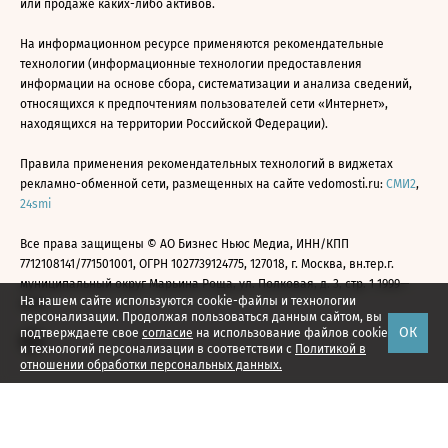
или продаже каких-либо активов.
На информационном ресурсе применяются рекомендательные
технологии (информационные технологии предоставления
информации на основе сбора, систематизации и анализа сведений,
относящихся к предпочтениям пользователей сети «Интернет»,
находящихся на территории Российской Федерации).
Правила применения рекомендательных технологий в виджетах
рекламно-обменной сети, размещенных на сайте vedomosti.ru:
СМИ2
,
24smi
Все права защищены © АО Бизнес Ньюс Медиа, ИНН/КПП
7712108141/771501001, ОГРН 1027739124775, 127018, г. Москва, вн.тер.г.
муниципальный округ Марьина Роща, ул. Полковая, д. 3, стр. 1 1999—
На нашем сайте используются cookie-файлы и технологии
2026
персонализации. Продолжая пользоваться данным сайтом, вы
ОК
подтверждаете свое
согласие
на использование файлов cookie
и технологий персонализации в соответствии с
Политикой в
отношении обработки персональных данных.