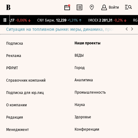
Войти
BI
115,17
-0,06%
↓
CNY Бирж.
12,239
+1,31%
↑
IMOEX
2 281,31
-0,2%
↓
RGB
Ситуация на топливном рынке: меры, динамика, прогнозы
Выб
Наши проекты
Подписка
ВЕДЫ
Реклама
Город
РФРИТ
Аналитика
Справочник компаний
Промышленность
Подписка для юр.лиц
Наука
О компании
Здоровье
Редакция
Конференции
Менеджмент