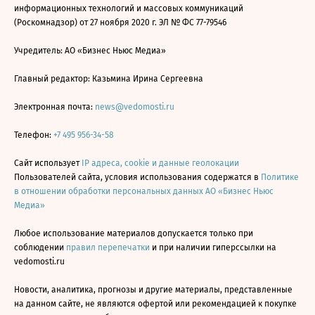
информационных технологий и массовых коммуникаций
(Роскомнадзор) от 27 ноября 2020 г. ЭЛ № ФС 77-79546
Учредитель: АО «Бизнес Ньюс Медиа»
Главный редактор: Казьмина Ирина Сергеевна
Электронная почта:
news@vedomosti.ru
Телефон:
+7 495 956-34-58
Сайт использует
IP адреса, cookie и данные геолокации
Пользователей сайта, условия использования содержатся в
Политике
в отношении обработки персональных данных АО «Бизнес Ньюс
Медиа»
Любое использование материалов допускается только при
соблюдении
правил перепечатки
и при наличии гиперссылки на
vedomosti.ru
Новости, аналитика, прогнозы и другие материалы, представленные
на данном сайте, не являются офертой или рекомендацией к покупке