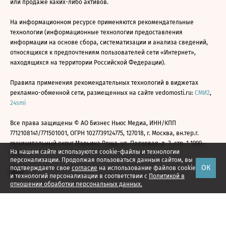
или продаже каких-либо активов.
На информационном ресурсе применяются рекомендательные
технологии (информационные технологии предоставления
информации на основе сбора, систематизации и анализа сведений,
относящихся к предпочтениям пользователей сети «Интернет»,
находящихся на территории Российской Федерации).
Правила применения рекомендательных технологий в виджетах
рекламно-обменной сети, размещенных на сайте vedomosti.ru:
СМИ2
,
24smi
Все права защищены © АО Бизнес Ньюс Медиа, ИНН/КПП
7712108141/771501001, ОГРН 1027739124775, 127018, г. Москва, вн.тер.г.
муниципальный округ Марьина Роща, ул. Полковая, д. 3, стр. 1 1999—
На нашем сайте используются cookie-файлы и технологии
2026
персонализации. Продолжая пользоваться данным сайтом, вы
ОК
подтверждаете свое
согласие
на использование файлов cookie
и технологий персонализации в соответствии с
Политикой в
отношении обработки персональных данных.