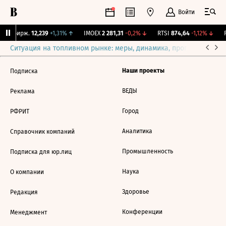
Войти
CNY Бирж.
12,239
+1,31%
↑
IMOEX
2 281,31
-0,2%
↓
RTSI
874,64
-1,12%
↓
R
Ситуация на топливном рынке: меры, динамика, прогнозы
Выб
Наши проекты
Подписка
ВЕДЫ
Реклама
Город
РФРИТ
Аналитика
Справочник компаний
Промышленность
Подписка для юр.лиц
Наука
О компании
Здоровье
Редакция
Конференции
Менеджмент