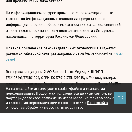
или продаже каких-либо активов.
На информационном ресурсе применяются рекомендательные
технологии (информационные технологии предоставления
информации на основе сбора, систематизации и анализа сведений,
относящихся к предпочтениям пользователей сети «Интернет»,
находящихся на территории Российской Федерации).
Правила применения рекомендательных технологий в виджетах
рекламно-обменной сети, размещенных на сайте vedomosti.ru:
СМИ2
,
24smi
Все права защищены © АО Бизнес Ньюс Медиа, ИНН/КПП
7712108141/771501001, ОГРН 1027739124775, 127018, г. Москва, вн.тер.г.
муниципальный округ Марьина Роща, ул. Полковая, д. 3, стр. 1 1999—
На нашем сайте используются cookie-файлы и технологии
2026
персонализации. Продолжая пользоваться данным сайтом, вы
ОК
подтверждаете свое
согласие
на использование файлов cookie
и технологий персонализации в соответствии с
Политикой в
отношении обработки персональных данных.