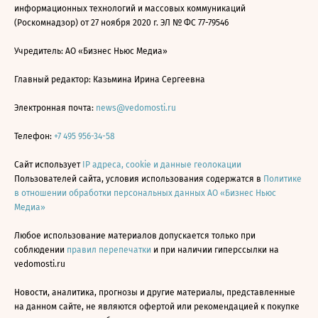
информационных технологий и массовых коммуникаций
(Роскомнадзор) от 27 ноября 2020 г. ЭЛ № ФС 77-79546
Учредитель: АО «Бизнес Ньюс Медиа»
Главный редактор: Казьмина Ирина Сергеевна
Электронная почта:
news@vedomosti.ru
Телефон:
+7 495 956-34-58
Сайт использует
IP адреса, cookie и данные геолокации
Пользователей сайта, условия использования содержатся в
Политике
в отношении обработки персональных данных АО «Бизнес Ньюс
Медиа»
Любое использование материалов допускается только при
соблюдении
правил перепечатки
и при наличии гиперссылки на
vedomosti.ru
Новости, аналитика, прогнозы и другие материалы, представленные
на данном сайте, не являются офертой или рекомендацией к покупке