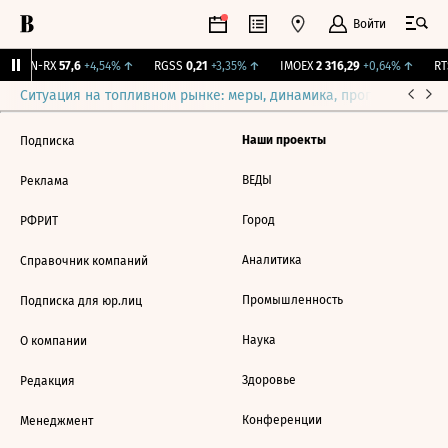
Войти
VEON-RX
57,6
+4,54%
↑
RGSS
0,21
+3,35%
↑
IMOEX
2 316,29
+0,64%
↑
RTS
Ситуация на топливном рынке: меры, динамика, прогнозы
Выб
Наши проекты
Подписка
ВЕДЫ
Реклама
Город
РФРИТ
Аналитика
Справочник компаний
Промышленность
Подписка для юр.лиц
Наука
О компании
Здоровье
Редакция
Конференции
Менеджмент