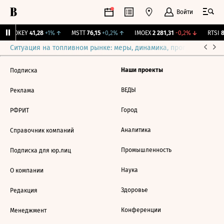
Войти
↑
OKEY
41,28
+1%
↑
MSTT
76,15
+0,2%
↑
IMOEX
2 281,31
-0,2%
↓
RTSI
8
Ситуация на топливном рынке: меры, динамика, прогнозы
Выб
Наши проекты
Подписка
ВЕДЫ
Реклама
Город
РФРИТ
Аналитика
Справочник компаний
Промышленность
Подписка для юр.лиц
Наука
О компании
Здоровье
Редакция
Конференции
Менеджмент