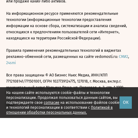
или продаже каких-либо активов.
На информационном ресурсе применяются рекомендательные
технологии (информационные технологии предоставления
информации на основе сбора, систематизации и анализа сведений,
относящихся к предпочтениям пользователей сети «Интернет»,
находящихся на территории Российской Федерации).
Правила применения рекомендательных технологий в виджетах
рекламно-обменной сети, размещенных на сайте vedomosti.ru:
СМИ2
,
24smi
Все права защищены © АО Бизнес Ньюс Медиа, ИНН/КПП
7712108141/771501001, ОГРН 1027739124775, 127018, г. Москва, вн.тер.г.
муниципальный округ Марьина Роща, ул. Полковая, д. 3, стр. 1 1999—
На нашем сайте используются cookie-файлы и технологии
2026
персонализации. Продолжая пользоваться данным сайтом, вы
ОК
подтверждаете свое
согласие
на использование файлов cookie
и технологий персонализации в соответствии с
Политикой в
отношении обработки персональных данных.