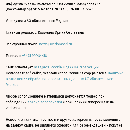
информационных технологий и массовых коммуникаций
(Роскомнадзор) от 27 ноября 2020 г. ЭЛ № ФС 77-79546
Учредитель: АО «Бизнес Ньюс Медиа»
Главный редактор: Казьмина Ирина Сергеевна
Электронная почта:
news@vedomosti.ru
Телефон:
+7 495 956-34-58
Сайт использует
IP адреса, cookie и данные геолокации
Пользователей сайта, условия использования содержатся в
Политике
в отношении обработки персональных данных АО «Бизнес Ньюс
Медиа»
Любое использование материалов допускается только при
соблюдении
правил перепечатки
и при наличии гиперссылки на
vedomosti.ru
Новости, аналитика, прогнозы и другие материалы, представленные
на данном сайте, не являются офертой или рекомендацией к покупке