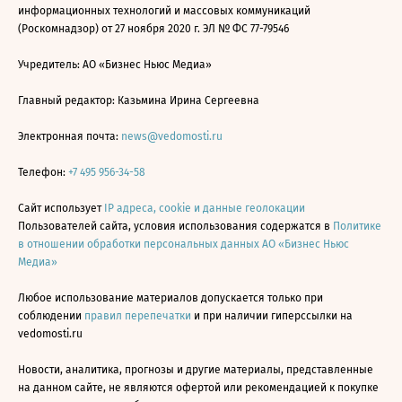
информационных технологий и массовых коммуникаций
(Роскомнадзор) от 27 ноября 2020 г. ЭЛ № ФС 77-79546
Учредитель: АО «Бизнес Ньюс Медиа»
Главный редактор: Казьмина Ирина Сергеевна
Электронная почта:
news@vedomosti.ru
Телефон:
+7 495 956-34-58
Сайт использует
IP адреса, cookie и данные геолокации
Пользователей сайта, условия использования содержатся в
Политике
в отношении обработки персональных данных АО «Бизнес Ньюс
Медиа»
Любое использование материалов допускается только при
соблюдении
правил перепечатки
и при наличии гиперссылки на
vedomosti.ru
Новости, аналитика, прогнозы и другие материалы, представленные
на данном сайте, не являются офертой или рекомендацией к покупке