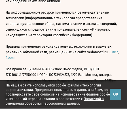
или продаже каких-либо активов.
На информационном ресурсе применяются рекомендательные
технологии (информационные технологии предоставления
информации на основе сбора, систематизации и анализа сведений,
относящихся к предпочтениям пользователей сети «Интернет»,
находящихся на территории Российской Федерации).
Правила применения рекомендательных технологий в виджетах
рекламно-обменной сети, размещенных на сайте vedomosti.ru:
СМИ2
,
24smi
Все права защищены © АО Бизнес Ньюс Медиа, ИНН/КПП
7712108141/771501001, ОГРН 1027739124775, 127018, г. Москва, вн.тер.г.
муниципальный округ Марьина Роща, ул. Полковая, д. 3, стр. 1 1999—
На нашем сайте используются cookie-файлы и технологии
2026
персонализации. Продолжая пользоваться данным сайтом, вы
ОК
подтверждаете свое
согласие
на использование файлов cookie
и технологий персонализации в соответствии с
Политикой в
отношении обработки персональных данных.