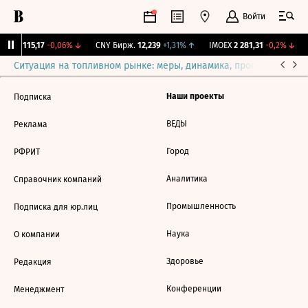
Войти
RGBI
115,17
-0,06%
↓
CNY Бирж.
12,239
+1,31%
↑
IMOEX
2 281,31
-0,2%
↓
Ситуация на топливном рынке: меры, динамика, прогнозы
Выб
Наши проекты
Подписка
ВЕДЫ
Реклама
Город
РФРИТ
Аналитика
Справочник компаний
Промышленность
Подписка для юр.лиц
Наука
О компании
Здоровье
Редакция
Конференции
Менеджмент