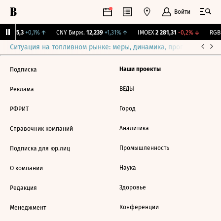
Войти
BI
115,3
+0,1%
↑
CNY Бирж.
12,239
+1,31%
↑
IMOEX
2 281,31
-0,2%
↓
RGBI
Ситуация на топливном рынке: меры, динамика, прогнозы
Выб
Наши проекты
Подписка
ВЕДЫ
Реклама
Город
РФРИТ
Аналитика
Справочник компаний
Промышленность
Подписка для юр.лиц
Наука
О компании
Здоровье
Редакция
Конференции
Менеджмент