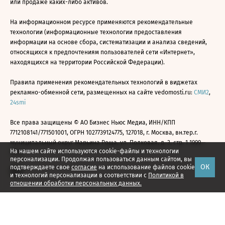
или продаже каких-либо активов.
На информационном ресурсе применяются рекомендательные
технологии (информационные технологии предоставления
информации на основе сбора, систематизации и анализа сведений,
относящихся к предпочтениям пользователей сети «Интернет»,
находящихся на территории Российской Федерации).
Правила применения рекомендательных технологий в виджетах
рекламно-обменной сети, размещенных на сайте vedomosti.ru:
СМИ2
,
24smi
Все права защищены © АО Бизнес Ньюс Медиа, ИНН/КПП
7712108141/771501001, ОГРН 1027739124775, 127018, г. Москва, вн.тер.г.
муниципальный округ Марьина Роща, ул. Полковая, д. 3, стр. 1 1999—
На нашем сайте используются cookie-файлы и технологии
2026
персонализации. Продолжая пользоваться данным сайтом, вы
ОК
подтверждаете свое
согласие
на использование файлов cookie
и технологий персонализации в соответствии с
Политикой в
отношении обработки персональных данных.