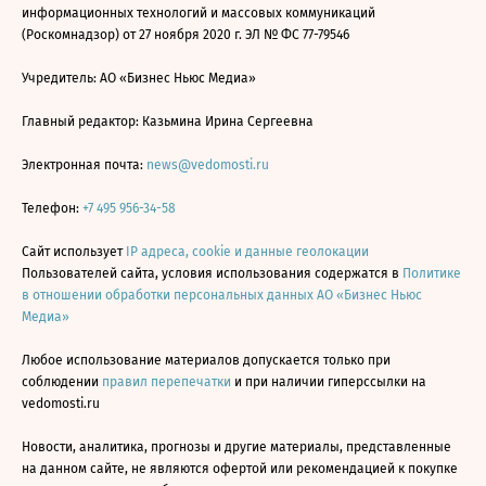
информационных технологий и массовых коммуникаций
(Роскомнадзор) от 27 ноября 2020 г. ЭЛ № ФС 77-79546
Учредитель: АО «Бизнес Ньюс Медиа»
Главный редактор: Казьмина Ирина Сергеевна
Электронная почта:
news@vedomosti.ru
Телефон:
+7 495 956-34-58
Сайт использует
IP адреса, cookie и данные геолокации
Пользователей сайта, условия использования содержатся в
Политике
в отношении обработки персональных данных АО «Бизнес Ньюс
Медиа»
Любое использование материалов допускается только при
соблюдении
правил перепечатки
и при наличии гиперссылки на
vedomosti.ru
Новости, аналитика, прогнозы и другие материалы, представленные
на данном сайте, не являются офертой или рекомендацией к покупке