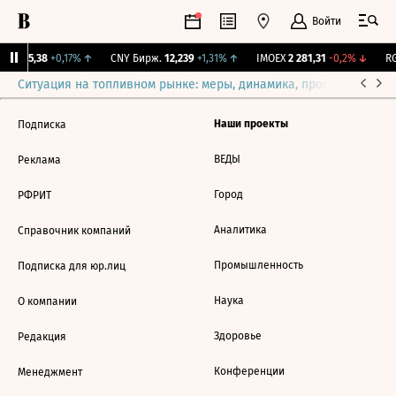
Войти
BI
115,38
+0,17%
↑
CNY Бирж.
12,239
+1,31%
↑
IMOEX
2 281,31
-0,2%
↓
RG
Ситуация на топливном рынке: меры, динамика, прогнозы
Выб
Наши проекты
Подписка
ВЕДЫ
Реклама
Город
РФРИТ
Аналитика
Справочник компаний
Промышленность
Подписка для юр.лиц
Наука
О компании
Здоровье
Редакция
Конференции
Менеджмент