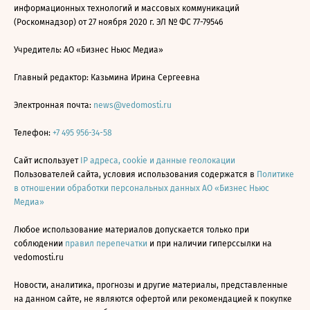
информационных технологий и массовых коммуникаций
(Роскомнадзор) от 27 ноября 2020 г. ЭЛ № ФС 77-79546
Учредитель: АО «Бизнес Ньюс Медиа»
Главный редактор: Казьмина Ирина Сергеевна
Электронная почта:
news@vedomosti.ru
Телефон:
+7 495 956-34-58
Сайт использует
IP адреса, cookie и данные геолокации
Пользователей сайта, условия использования содержатся в
Политике
в отношении обработки персональных данных АО «Бизнес Ньюс
Медиа»
Любое использование материалов допускается только при
соблюдении
правил перепечатки
и при наличии гиперссылки на
vedomosti.ru
Новости, аналитика, прогнозы и другие материалы, представленные
на данном сайте, не являются офертой или рекомендацией к покупке