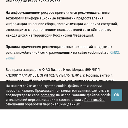
или продаже каких-либо активов.
На информационном ресурсе применяются рекомендательные
технологии (информационные технологии предоставления
информации на основе сбора, систематизации и анализа сведений,
относящихся к предпочтениям пользователей сети «Интернет»,
находящихся на территории Российской Федерации).
Правила применения рекомендательных технологий в виджетах
рекламно-обменной сети, размещенных на сайте vedomosti.ru:
СМИ2
,
24smi
Все права защищены © АО Бизнес Ньюс Медиа, ИНН/КПП
7712108141/771501001, ОГРН 1027739124775, 127018, г. Москва, вн.тер.г.
муниципальный округ Марьина Роща, ул. Полковая, д. 3, стр. 1 1999—
На нашем сайте используются cookie-файлы и технологии
2026
персонализации. Продолжая пользоваться данным сайтом, вы
ОК
подтверждаете свое
согласие
на использование файлов cookie
и технологий персонализации в соответствии с
Политикой в
отношении обработки персональных данных.