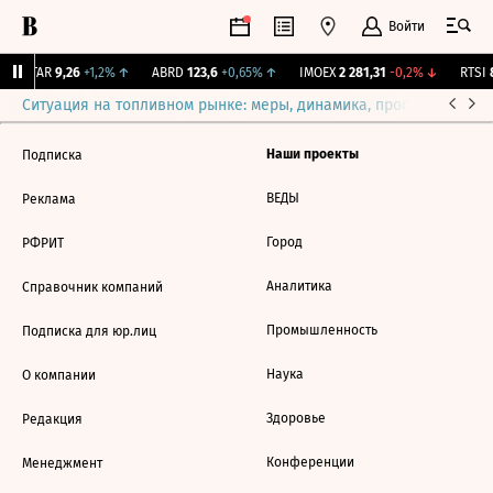
Войти
UTAR
9,26
+1,2%
↑
ABRD
123,6
+0,65%
↑
IMOEX
2 281,31
-0,2%
↓
RTSI
8
Ситуация на топливном рынке: меры, динамика, прогнозы
Выб
Наши проекты
Подписка
ВЕДЫ
Реклама
Город
РФРИТ
Аналитика
Справочник компаний
Промышленность
Подписка для юр.лиц
Наука
О компании
Здоровье
Редакция
Конференции
Менеджмент