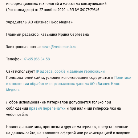
информационных технологий и массовых коммуникаций
(Роскомнадзор) от 27 ноября 2020 г. ЭЛ № ФС 77-79546
Учредитель: АО «Бизнес Ньюс Медиа»
Главный редактор: Казьмина Ирина Сергеевна
Электронная почта:
news@vedomosti.ru
Телефон:
+7 495 956-34-58
Сайт использует
IP адреса, cookie и данные геолокации
Пользователей сайта, условия использования содержатся в
Политике
в отношении обработки персональных данных АО «Бизнес Ньюс
Медиа»
Любое использование материалов допускается только при
соблюдении
правил перепечатки
и при наличии гиперссылки на
vedomosti.ru
Новости, аналитика, прогнозы и другие материалы, представленные
на данном сайте, не являются офертой или рекомендацией к покупке