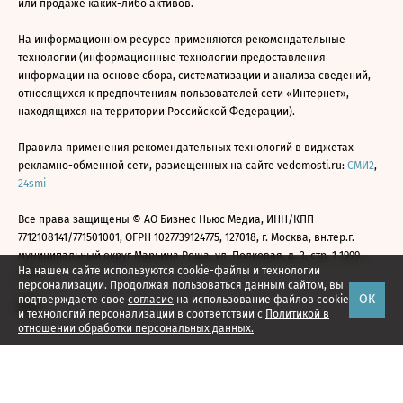
или продаже каких-либо активов.
На информационном ресурсе применяются рекомендательные
технологии (информационные технологии предоставления
информации на основе сбора, систематизации и анализа сведений,
относящихся к предпочтениям пользователей сети «Интернет»,
находящихся на территории Российской Федерации).
Правила применения рекомендательных технологий в виджетах
рекламно-обменной сети, размещенных на сайте vedomosti.ru:
СМИ2
,
24smi
Все права защищены © АО Бизнес Ньюс Медиа, ИНН/КПП
7712108141/771501001, ОГРН 1027739124775, 127018, г. Москва, вн.тер.г.
муниципальный округ Марьина Роща, ул. Полковая, д. 3, стр. 1 1999—
На нашем сайте используются cookie-файлы и технологии
2026
персонализации. Продолжая пользоваться данным сайтом, вы
ОК
подтверждаете свое
согласие
на использование файлов cookie
и технологий персонализации в соответствии с
Политикой в
отношении обработки персональных данных.