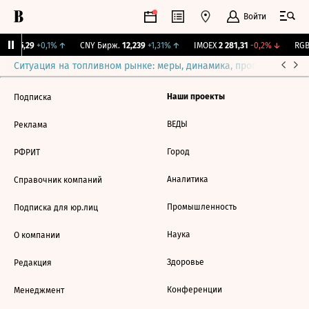
Войти
BI
115,29
+0,1%
↑
CNY Бирж.
12,239
+1,31%
↑
IMOEX
2 281,31
-0,2%
↓
RGB
Ситуация на топливном рынке: меры, динамика, прогнозы
Выб
Наши проекты
Подписка
ВЕДЫ
Реклама
Город
РФРИТ
Аналитика
Справочник компаний
Промышленность
Подписка для юр.лиц
Наука
О компании
Здоровье
Редакция
Конференции
Менеджмент