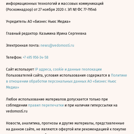
информационных технологий и массовых коммуникаций
(Роскомнадзор) от 27 ноября 2020 г. ЭЛ № ФС 77-79546
Учредитель: АО «Бизнес Ньюс Медиа»
Главный редактор: Казьмина Ирина Сергеевна
Электронная почта:
news@vedomosti.ru
Телефон:
+7 495 956-34-58
Сайт использует
IP адреса, cookie и данные геолокации
Пользователей сайта, условия использования содержатся в
Политике
в отношении обработки персональных данных АО «Бизнес Ньюс
Медиа»
Любое использование материалов допускается только при
соблюдении
правил перепечатки
и при наличии гиперссылки на
vedomosti.ru
Новости, аналитика, прогнозы и другие материалы, представленные
на данном сайте, не являются офертой или рекомендацией к покупке