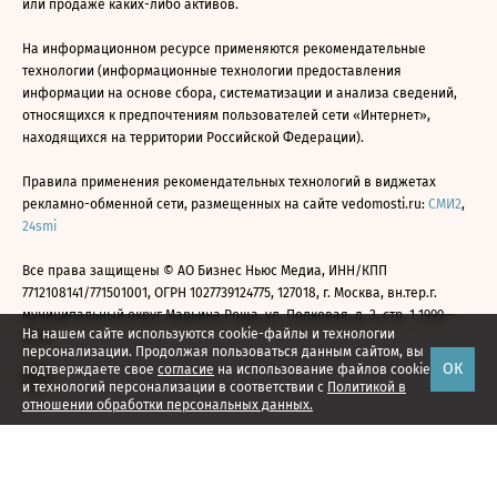
или продаже каких-либо активов.
На информационном ресурсе применяются рекомендательные
технологии (информационные технологии предоставления
информации на основе сбора, систематизации и анализа сведений,
относящихся к предпочтениям пользователей сети «Интернет»,
находящихся на территории Российской Федерации).
Правила применения рекомендательных технологий в виджетах
рекламно-обменной сети, размещенных на сайте vedomosti.ru:
СМИ2
,
24smi
Все права защищены © АО Бизнес Ньюс Медиа, ИНН/КПП
7712108141/771501001, ОГРН 1027739124775, 127018, г. Москва, вн.тер.г.
муниципальный округ Марьина Роща, ул. Полковая, д. 3, стр. 1 1999—
На нашем сайте используются cookie-файлы и технологии
2026
персонализации. Продолжая пользоваться данным сайтом, вы
ОК
подтверждаете свое
согласие
на использование файлов cookie
и технологий персонализации в соответствии с
Политикой в
отношении обработки персональных данных.