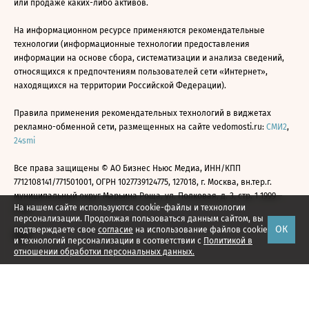
или продаже каких-либо активов.
На информационном ресурсе применяются рекомендательные
технологии (информационные технологии предоставления
информации на основе сбора, систематизации и анализа сведений,
относящихся к предпочтениям пользователей сети «Интернет»,
находящихся на территории Российской Федерации).
Правила применения рекомендательных технологий в виджетах
рекламно-обменной сети, размещенных на сайте vedomosti.ru:
СМИ2
,
24smi
Все права защищены © АО Бизнес Ньюс Медиа, ИНН/КПП
7712108141/771501001, ОГРН 1027739124775, 127018, г. Москва, вн.тер.г.
муниципальный округ Марьина Роща, ул. Полковая, д. 3, стр. 1 1999—
На нашем сайте используются cookie-файлы и технологии
2026
персонализации. Продолжая пользоваться данным сайтом, вы
ОК
подтверждаете свое
согласие
на использование файлов cookie
и технологий персонализации в соответствии с
Политикой в
отношении обработки персональных данных.