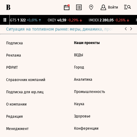
Войти
MGTS
1 322
+0,61%
↑
OKEY
40,59
-0,29%
↓
IMOEX
2 280,05
-0,26%
↓
R
Ситуация на топливном рынке: меры, динамика, прогнозы
Выб
Наши проекты
Подписка
ВЕДЫ
Реклама
Город
РФРИТ
Аналитика
Справочник компаний
Промышленность
Подписка для юр.лиц
Наука
О компании
Здоровье
Редакция
Конференции
Менеджмент