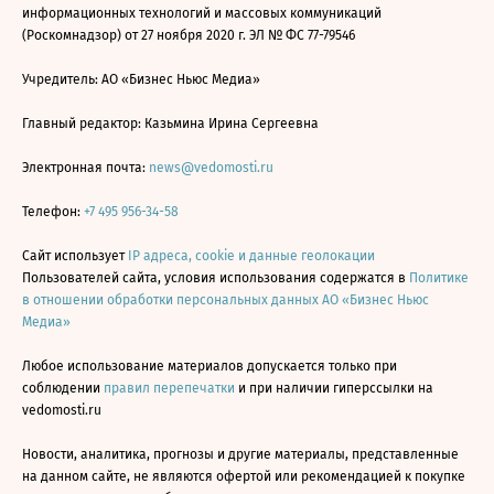
информационных технологий и массовых коммуникаций
(Роскомнадзор) от 27 ноября 2020 г. ЭЛ № ФС 77-79546
Учредитель: АО «Бизнес Ньюс Медиа»
Главный редактор: Казьмина Ирина Сергеевна
Электронная почта:
news@vedomosti.ru
Телефон:
+7 495 956-34-58
Сайт использует
IP адреса, cookie и данные геолокации
Пользователей сайта, условия использования содержатся в
Политике
в отношении обработки персональных данных АО «Бизнес Ньюс
Медиа»
Любое использование материалов допускается только при
соблюдении
правил перепечатки
и при наличии гиперссылки на
vedomosti.ru
Новости, аналитика, прогнозы и другие материалы, представленные
на данном сайте, не являются офертой или рекомендацией к покупке