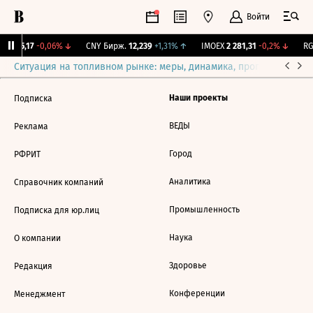
Войти
BI
115,17
-0,06%
↓
CNY Бирж.
12,239
+1,31%
↑
IMOEX
2 281,31
-0,2%
↓
RGB
Ситуация на топливном рынке: меры, динамика, прогнозы
Выб
Наши проекты
Подписка
ВЕДЫ
Реклама
Город
РФРИТ
Аналитика
Справочник компаний
Промышленность
Подписка для юр.лиц
Наука
О компании
Здоровье
Редакция
Конференции
Менеджмент