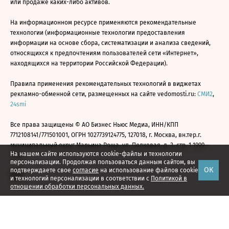
или продаже каких-либо активов.
На информационном ресурсе применяются рекомендательные
технологии (информационные технологии предоставления
информации на основе сбора, систематизации и анализа сведений,
относящихся к предпочтениям пользователей сети «Интернет»,
находящихся на территории Российской Федерации).
Правила применения рекомендательных технологий в виджетах
рекламно-обменной сети, размещенных на сайте vedomosti.ru:
СМИ2
,
24smi
Все права защищены © АО Бизнес Ньюс Медиа, ИНН/КПП
7712108141/771501001, ОГРН 1027739124775, 127018, г. Москва, вн.тер.г.
муниципальный округ Марьина Роща, ул. Полковая, д. 3, стр. 1 1999—
На нашем сайте используются cookie-файлы и технологии
2026
персонализации. Продолжая пользоваться данным сайтом, вы
ОК
подтверждаете свое
согласие
на использование файлов cookie
и технологий персонализации в соответствии с
Политикой в
отношении обработки персональных данных.