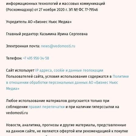
информационных технологий и массовых коммуникаций
(Роскомнадзор) от 27 ноября 2020 г. ЭЛ № ФС 77-79546
Учредитель: АО «Бизнес Ньюс Медиа»
Главный редактор: Казьмина Ирина Сергеевна
Электронная почта:
news@vedomosti.ru
Телефон:
+7 495 956-34-58
Сайт использует
IP адреса, cookie и данные геолокации
Пользователей сайта, условия использования содержатся в
Политике
в отношении обработки персональных данных АО «Бизнес Ньюс
Медиа»
Любое использование материалов допускается только при
соблюдении
правил перепечатки
и при наличии гиперссылки на
vedomosti.ru
Новости, аналитика, прогнозы и другие материалы, представленные
на данном сайте, не являются офертой или рекомендацией к покупке