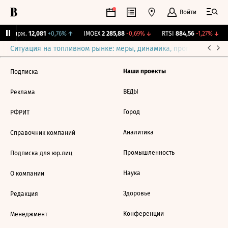
Войти
NY Бирж.
12,081
+0,76%
↑
IMOEX
2 285,88
-0,69%
↓
RTSI
884,56
-1,27%
↓
Ситуация на топливном рынке: меры, динамика, прогнозы
Выб
Наши проекты
Подписка
ВЕДЫ
Реклама
Город
РФРИТ
Аналитика
Справочник компаний
Промышленность
Подписка для юр.лиц
Наука
О компании
Здоровье
Редакция
Конференции
Менеджмент