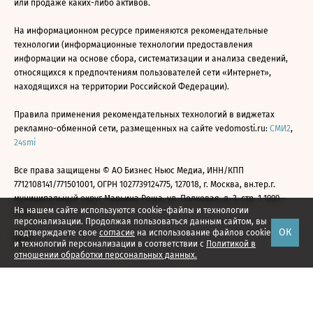
или продаже каких-либо активов.
На информационном ресурсе применяются рекомендательные
технологии (информационные технологии предоставления
информации на основе сбора, систематизации и анализа сведений,
относящихся к предпочтениям пользователей сети «Интернет»,
находящихся на территории Российской Федерации).
Правила применения рекомендательных технологий в виджетах
рекламно-обменной сети, размещенных на сайте vedomosti.ru:
СМИ2
,
24smi
Все права защищены © АО Бизнес Ньюс Медиа, ИНН/КПП
7712108141/771501001, ОГРН 1027739124775, 127018, г. Москва, вн.тер.г.
муниципальный округ Марьина Роща, ул. Полковая, д. 3, стр. 1 1999—
На нашем сайте используются cookie-файлы и технологии
2026
персонализации. Продолжая пользоваться данным сайтом, вы
ОК
подтверждаете свое
согласие
на использование файлов cookie
и технологий персонализации в соответствии с
Политикой в
отношении обработки персональных данных.