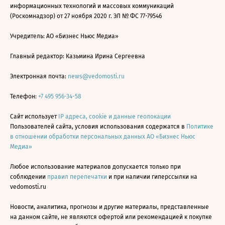
информационных технологий и массовых коммуникаций
(Роскомнадзор) от 27 ноября 2020 г. ЭЛ № ФС 77-79546
Учредитель: АО «Бизнес Ньюс Медиа»
Главный редактор: Казьмина Ирина Сергеевна
Электронная почта:
news@vedomosti.ru
Телефон:
+7 495 956-34-58
Сайт использует
IP адреса, cookie и данные геолокации
Пользователей сайта, условия использования содержатся в
Политике
в отношении обработки персональных данных АО «Бизнес Ньюс
Медиа»
Любое использование материалов допускается только при
соблюдении
правил перепечатки
и при наличии гиперссылки на
vedomosti.ru
Новости, аналитика, прогнозы и другие материалы, представленные
на данном сайте, не являются офертой или рекомендацией к покупке