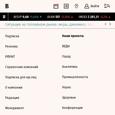
Войти
31%
↑
BISVP
9,68
+1,04%
↑
AVAN
557
-0,18%
↓
IMOEX
2 281,31
-0,2%
↓
Ситуация на топливном рынке: меры, динамика, прогнозы
Выб
Наши проекты
Подписка
ВЕДЫ
Реклама
Город
РФРИТ
Аналитика
Справочник компаний
Промышленность
Подписка для юр.лиц
Наука
О компании
Здоровье
Редакция
Конференции
Менеджмент