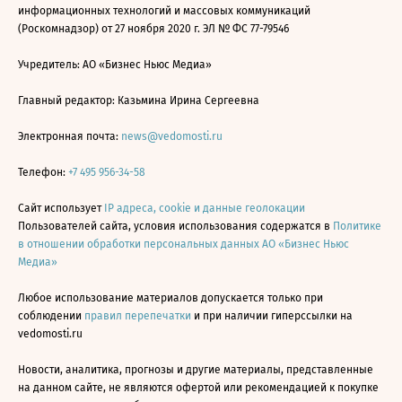
информационных технологий и массовых коммуникаций
(Роскомнадзор) от 27 ноября 2020 г. ЭЛ № ФС 77-79546
Учредитель: АО «Бизнес Ньюс Медиа»
Главный редактор: Казьмина Ирина Сергеевна
Электронная почта:
news@vedomosti.ru
Телефон:
+7 495 956-34-58
Сайт использует
IP адреса, cookie и данные геолокации
Пользователей сайта, условия использования содержатся в
Политике
в отношении обработки персональных данных АО «Бизнес Ньюс
Медиа»
Любое использование материалов допускается только при
соблюдении
правил перепечатки
и при наличии гиперссылки на
vedomosti.ru
Новости, аналитика, прогнозы и другие материалы, представленные
на данном сайте, не являются офертой или рекомендацией к покупке