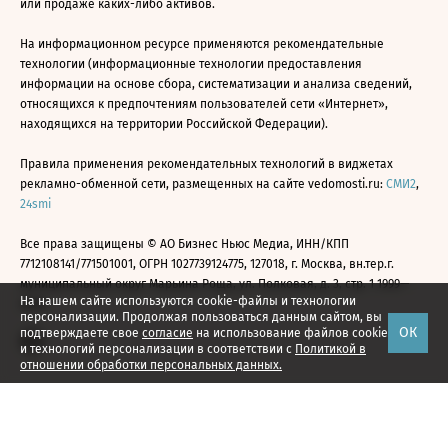
или продаже каких-либо активов.
На информационном ресурсе применяются рекомендательные
технологии (информационные технологии предоставления
информации на основе сбора, систематизации и анализа сведений,
относящихся к предпочтениям пользователей сети «Интернет»,
находящихся на территории Российской Федерации).
Правила применения рекомендательных технологий в виджетах
рекламно-обменной сети, размещенных на сайте vedomosti.ru:
СМИ2
,
24smi
Все права защищены © АО Бизнес Ньюс Медиа, ИНН/КПП
7712108141/771501001, ОГРН 1027739124775, 127018, г. Москва, вн.тер.г.
муниципальный округ Марьина Роща, ул. Полковая, д. 3, стр. 1 1999—
На нашем сайте используются cookie-файлы и технологии
2026
персонализации. Продолжая пользоваться данным сайтом, вы
ОК
подтверждаете свое
согласие
на использование файлов cookie
и технологий персонализации в соответствии с
Политикой в
отношении обработки персональных данных.