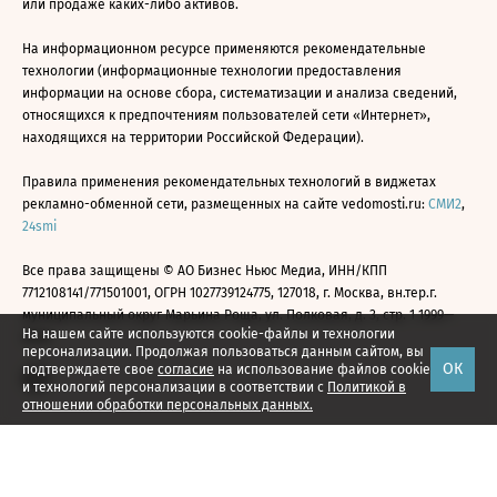
или продаже каких-либо активов.
На информационном ресурсе применяются рекомендательные
технологии (информационные технологии предоставления
информации на основе сбора, систематизации и анализа сведений,
относящихся к предпочтениям пользователей сети «Интернет»,
находящихся на территории Российской Федерации).
Правила применения рекомендательных технологий в виджетах
рекламно-обменной сети, размещенных на сайте vedomosti.ru:
СМИ2
,
24smi
Все права защищены © АО Бизнес Ньюс Медиа, ИНН/КПП
7712108141/771501001, ОГРН 1027739124775, 127018, г. Москва, вн.тер.г.
муниципальный округ Марьина Роща, ул. Полковая, д. 3, стр. 1 1999—
На нашем сайте используются cookie-файлы и технологии
2026
персонализации. Продолжая пользоваться данным сайтом, вы
ОК
подтверждаете свое
согласие
на использование файлов cookie
и технологий персонализации в соответствии с
Политикой в
отношении обработки персональных данных.