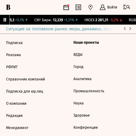
Войти
BI
115,3
+0,1%
↑
CNY Бирж.
12,239
+1,31%
↑
IMOEX
2 281,31
-0,2%
↓
RGBI
Ситуация на топливном рынке: меры, динамика, прогнозы
Выб
Наши проекты
Подписка
ВЕДЫ
Реклама
Город
РФРИТ
Аналитика
Справочник компаний
Промышленность
Подписка для юр.лиц
Наука
О компании
Здоровье
Редакция
Конференции
Менеджмент