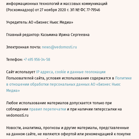
информационных технологий и массовых коммуникаций
(Роскомнадзор) от 27 ноября 2020 г. ЭЛ № ФС 77-79546
Учредитель: АО «Бизнес Ньюс Медиа»
Главный редактор: Казьмина Ирина Сергеевна
Электронная почта:
news@vedomosti.ru
Телефон:
+7 495 956-34-58
Сайт использует
IP адреса, cookie и данные геолокации
Пользователей сайта, условия использования содержатся в
Политике
в отношении обработки персональных данных АО «Бизнес Ньюс
Медиа»
Любое использование материалов допускается только при
соблюдении
правил перепечатки
и при наличии гиперссылки на
vedomosti.ru
Новости, аналитика, прогнозы и другие материалы, представленные
на данном сайте, не являются офертой или рекомендацией к покупке