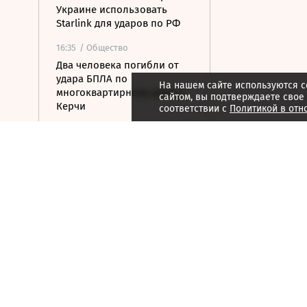
Украине использовать
Starlink для ударов по РФ
16:35
/ Общество
Два человека погибли от
удара БПЛА по
На нашем сайте используются c
многоквартирному дому в
сайтом, вы подтверждаете свое
Керчи
соответствии с
Политикой в отн
16:32
/ Бизнес
Сбор тепличных овощей в
РФ вырос на 3,5% до 1 млн
тонн
16:23
/ Политика
Суд США остановил проект
строительства бального
зала в Белом доме
16:11
/ Политика
СМИ: Иран хочет отмены
санкций США в обмен на