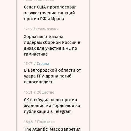
Сенат США проголосовал
за ужесточение санкций
против РФ и Ирана
17:15
/ Стиль жизни
Хорватия отказала
лидерам сборной России в
визах для участия в ЧЕ по
гимнастике
17:07
/
Страна
В Белгородской области от
удара FPV-дрона погиб
велосипедист
16:51
/ Общество
СК возбудил дело против
журналистки Гордеевой за
публикации в Telegram
16:46
/ Политика
The Atlantic: Маск запретил