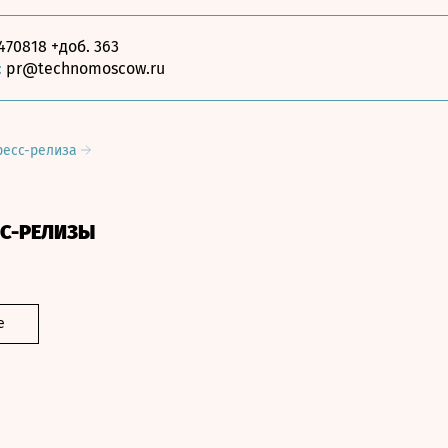
470818 +доб. 363
:
pr@technomoscow.ru
ресс-релиза
СС-РЕЛИЗЫ
е