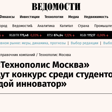
Финансы
Инвестиции
Технологии
Медиа
Недвижимость
ород
Ведомости&
Аналитика
Капитал
Страна
Промышле
а
Финансы
Инвестиции
Технологии
Медиа
Недвижимос
RGBITR
775,48
-0,03%
↓
RTSI
874,64
-1,12%
↓
RGBI
115,17
-0,06%
↓
C
ивном рынке: меры, динамика, прогнозы
Выбор редакции
Выбо
Справочник компаний
/ Технополис Москва
«Технополис Москва»
ут конкурс среди студент
дой инноватор»