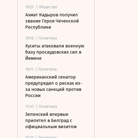
18:27
/ Общество
Ахмат Кадыров получил
звание Героя Чеченской
Республики
18:16
/ Политика
Хуситы атаковали военную
базу просаудовских сил в
Йемене
18:11
/ Политика
Американский сенатор
предупредил о рисках из-
за новых санкций против
России
17:47
/ Политика
Зеленский впервые
прилетел в Белград с
официальным визитом
17:23
/ Политика