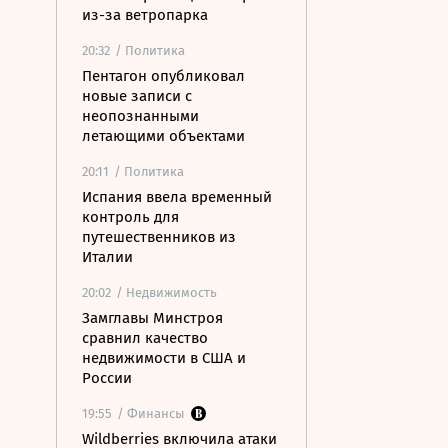
из-за ветропарка
20:32
/ Политика
Пентагон опубликовал
новые записи с
неопознанными
летающими объектами
20:11
/ Политика
Испания ввела временный
контроль для
путешественников из
Италии
20:02
/ Недвижимость
Замглавы Минстроя
сравнил качество
недвижимости в США и
России
19:55
/ Финансы
Wildberries включила атаки