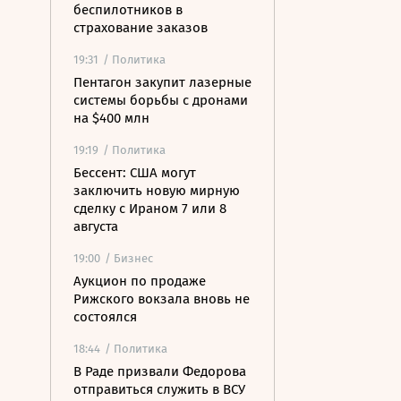
беспилотников в
страхование заказов
19:31
/ Политика
Пентагон закупит лазерные
системы борьбы с дронами
на $400 млн
19:19
/ Политика
Бессент: США могут
заключить новую мирную
сделку с Ираном 7 или 8
августа
19:00
/ Бизнес
Аукцион по продаже
Рижского вокзала вновь не
состоялся
18:44
/ Политика
В Раде призвали Федорова
отправиться служить в ВСУ