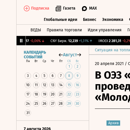
Подписка
Газета
MAX
Глобальные идеи
Бизнес
Экономика
ВЕДЫ
Правила торговли
Идеи управления
Г
Глобальные идеи
Бизнес
Экономик
↓
RGBI
115,17
-0,06%
↓
CNY Бирж.
12,239
+1,31%
↑
IMOEX
2 281,31
-0,2%
↓
Ситуация на топл
КАЛЕНДАРЬ
Август
СОБЫТИЙ
Пн
Вт
Ср
Чт
Пт
Сб
Вс
20 апреля 2021
/ 
1
2
В ОЭЗ 
3
4
5
6
7
8
9
провед
10
11
12
13
14
15
16
«Моло
17
18
19
20
21
22
23
24
25
26
27
28
29
30
31
Архив
7 августа 2026