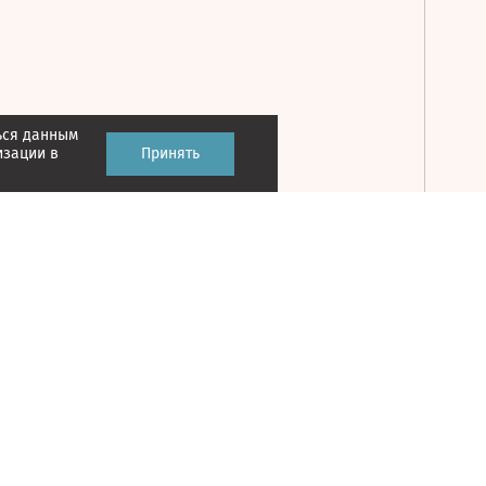
ься данным
Принять
изации в