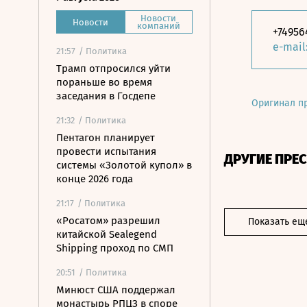
Новости
Новости
компаний
+74956
e-mail
21:57
/ Политика
Трамп отпросился уйти
пораньше во время
заседания в Госдепе
Оригинал п
21:32
/ Политика
Пентагон планирует
провести испытания
ДРУГИЕ ПРЕ
системы «Золотой купол» в
конце 2026 года
21:17
/ Политика
«Росатом» разрешил
Показать ещ
китайской Sealegend
Shipping проход по СМП
20:51
/ Политика
Минюст США поддержал
монастырь РПЦЗ в споре