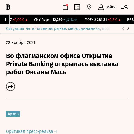
Войти
115,17
-0,06%
↓
CNY Бирж.
12,239
+1,31%
↑
IMOEX
2 281,31
-0,2%
↓
RGBIT
Ситуация на топливном рынке: меры, динамика, прогнозы
Выб
22 ноября 2021
Во флагманском офисе Открытие
Private Banking открылась выставка
работ Оксаны Мась
Архив
Оригинал пресс-релиза