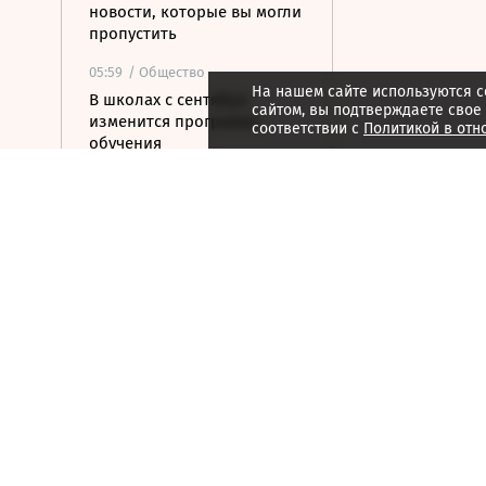
новости, которые вы могли
пропустить
05:59
/ Общество
На нашем сайте используются c
В школах с сентября
сайтом, вы подтверждаете свое
изменится программа
соответствии с
Политикой в отн
обучения
05:39
/ Политика
Киев пообещал США не
бить по танкерам КТК в
Черном море
05:15
/ Политика
ВС РФ ударили по
военному заводу и складу
топлива в Киеве
04:48
/ Политика
На подлете к Москве
уничтожены еще шесть
БПЛА