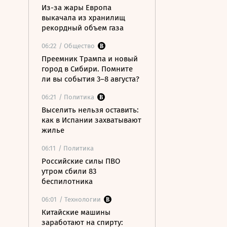
Из-за жары Европа
выкачала из хранилищ
рекордный объем газа
06:22
/ Общество
Преемник Трампа и новый
город в Сибири. Помните
ли вы события 3–8 августа?
06:21
/ Политика
Выселить нельзя оставить:
как в Испании захватывают
жилье
06:11
/ Политика
Российские силы ПВО
утром сбили 83
беспилотника
06:01
/ Технологии
Китайские машины
заработают на спирту: