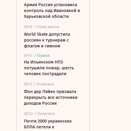
Армия Россия установила
контроль над Ивановкой в
Харьковской области
09:19
/ Стиль жизни
World Skate допустила
россиян к турнирам с
флагом и гимном
09:14
/
Страна
На Ильинском НПЗ
потушили пожар, шесть
человек пострадали
09:12
/ Политика
Фон дер Ляйен призвала
перекрыть все источники
доходов России
08:52
/ Политика
Почти 2000 украинских
БПЛА летели к