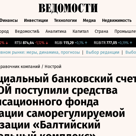
Финансы
Инвестиции
Технологии
Медиа
Недвижимость
ород
Ведомости&
Аналитика
Капитал
Страна
Промышле
а
Финансы
Инвестиции
Технологии
Медиа
Недвижимос
↓
RTSI
874,64
-1,12%
↓
RGBI
115,29
+0,1%
↑
RGBITR
777,05
+0,19%
↑
C
ивном рынке: меры, динамика, прогнозы
Выбор редакции
Выбо
правочник компаний
/ Нострой
циальный банковский сче
Й поступили средства
нсационного фонда
ации саморегулируемой
зации «Балтийский