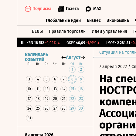
Подписка
Газета
MAX
Глобальные идеи
Бизнес
Экономика
ВЕДЫ
Правила торговли
Идеи управления
Г
Глобальные идеи
Бизнес
Экономик
1,31%
↑
AKRN
18 512
-0,02%
↓
OKEY
40,09
-1,91%
↓
IMOEX
2 281,31
-0,2%
Ситуация на топл
КАЛЕНДАРЬ
Август
СОБЫТИЙ
Пн
Вт
Ср
Чт
Пт
Сб
Вс
7 апреля 2022
/ С
1
2
На спе
3
4
5
6
7
8
9
НОСТРО
10
11
12
13
14
15
16
компе
17
18
19
20
21
22
23
24
25
26
27
28
29
30
Ассоци
31
органи
8 августа 2026