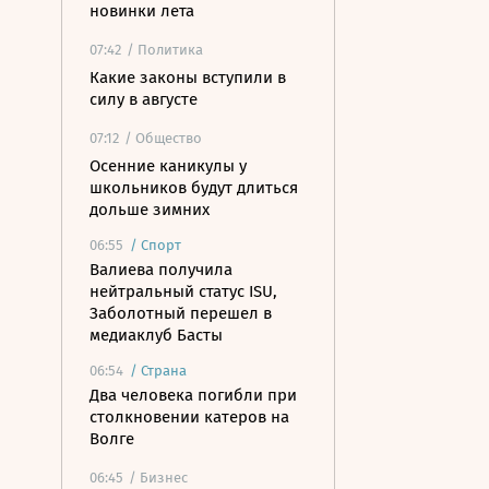
новинки лета
07:42
/ Политика
Какие законы вступили в
силу в августе
07:12
/ Общество
Осенние каникулы у
школьников будут длиться
дольше зимних
06:55
/
Спорт
Валиева получила
нейтральный статус ISU,
Заболотный перешел в
медиаклуб Басты
06:54
/
Страна
Два человека погибли при
столкновении катеров на
Волге
06:45
/ Бизнес