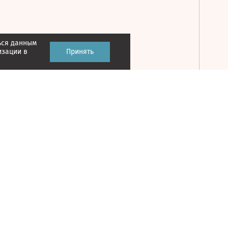
ься данным
Принять
изации в