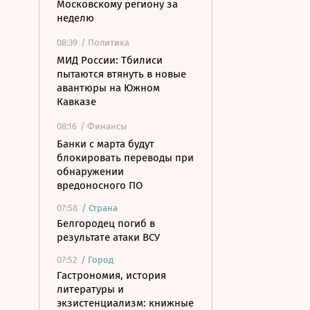
Московскому региону за
неделю
08:39
/ Политика
МИД России: Тбилиси
пытаются втянуть в новые
авантюры на Южном
Кавказе
08:16
/ Финансы
Банки с марта будут
блокировать переводы при
обнаружении
вредоносного ПО
07:58
/
Страна
Белгородец погиб в
результате атаки ВСУ
07:52
/
Город
Гастрономия, история
литературы и
экзистенциализм: книжные