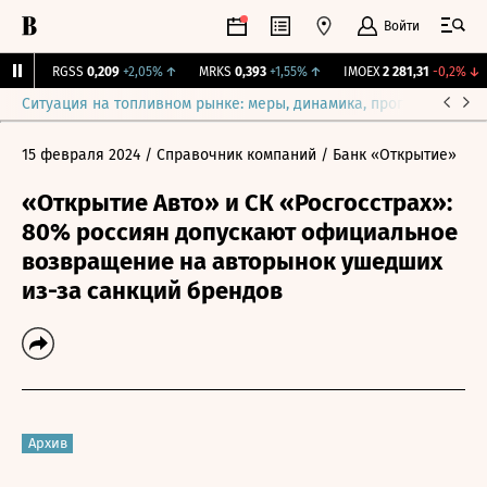
Войти
%
↑
RGSS
0,209
+2,05%
↑
MRKS
0,393
+1,55%
↑
IMOEX
2 281,31
-0,2%
↓
Ситуация на топливном рынке: меры, динамика, прогнозы
Выб
15 февраля 2024
/ Справочник компаний
/ Банк «Открытие»
«Открытие Авто» и СК «Росгосстрах»:
80% россиян допускают официальное
возвращение на авторынок ушедших
из-за санкций брендов
Архив